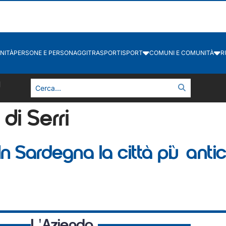
NITÀ
PERSONE E PERSONAGGI
TRASPORTI
SPORT
COMUNI E COMUNITÀ
R
1
 di Serri
ardegna la città più antica