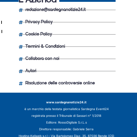
L'Azienda
redazione@sardegnanotizie24.it
Privacy Policy
Cookie Policy
Termini & Condizioni
Collabora con noi
Autori
Risoluzione delle controversie online
www.sardegnanotizie24.it
è un marchio della testata giornalistica
Sardegna Eventi24
registrata presso il Tribunale di Sassari n° 1/2018
Editore:
RossoDigitale S.r.L.s
Direttore responsabile: Gabriele Serra
Hosting Keliweb s.r.l – Via Bartolomeo Diaz, 35, 87036 Rende (CS)