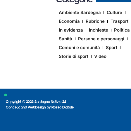
Categorie
Ambiente Sardegna
Culture
Economia
Rubriche
Trasporti
In evidenza
Inchieste
Politica
Sanità
Persone e personaggi
Comuni e comunità
Sport
Storie di sport
Video
Copyright © 2026 Sardegna Notizie 24
Concept and WebDesign by
Rosso Digitale