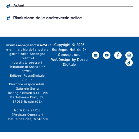
Autori
Risoluzione delle controversie online
www.sardegnanotizie24.it
Copyright © 2026
è un marchio della testata
Sardegna Notizie 24
giornalistica
Sardegna
Concept and
Eventi24
WebDesign by
Rosso
registrata presso il
Digitale
Tribunale di Sassari n°
1/2018
Editore:
RossoDigitale
S.r.L.s
Direttore responsabile:
Gabriele Serra
Hosting Keliweb s.r.l – Via
Bartolomeo Diaz, 35,
87036 Rende (CS)
Iscrizione al Roc
(Registro Operatori
Comunicazione) N°43780