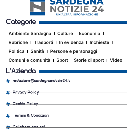
Categorie
Ambiente Sardegna
Culture
Economia
Rubriche
Trasporti
In evidenza
Inchieste
Politica
Sanità
Persone e personaggi
Comuni e comunità
Sport
Storie di sport
Video
L'Azienda
redazione@sardegnanotizie24.it
Privacy Policy
Cookie Policy
Termini & Condizioni
Collabora con noi