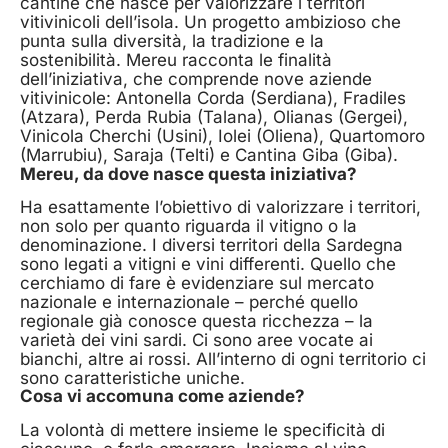
cantine che nasce per valorizzare i territori
vitivinicoli dell’isola. Un progetto ambizioso che
punta sulla diversità, la tradizione e la
sostenibilità. Mereu racconta le finalità
dell’iniziativa, che comprende nove aziende
vitivinicole: Antonella Corda (Serdiana), Fradiles
(Atzara), Perda Rubia (Talana), Olianas (Gergei),
Vinicola Cherchi (Usini), Iolei (Oliena), Quartomoro
(Marrubiu), Saraja (Telti) e Cantina Giba (Giba).
Mereu, da dove nasce questa iniziativa?
Ha esattamente l’obiettivo di valorizzare i territori,
non solo per quanto riguarda il vitigno o la
denominazione. I diversi territori della Sardegna
sono legati a vitigni e vini differenti. Quello che
cerchiamo di fare è evidenziare sul mercato
nazionale e internazionale – perché quello
regionale già conosce questa ricchezza – la
varietà dei vini sardi. Ci sono aree vocate ai
bianchi, altre ai rossi. All’interno di ogni territorio ci
sono caratteristiche uniche.
Cosa vi accomuna come aziende?
La volontà di mettere insieme le specificità di