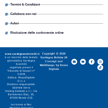
Termini & Condizioni
Collabora con noi
Autori
Risoluzione delle controversie online
www.sardegnanotizie24.it
Copyright © 2026
è un marchio della testata
Sardegna Notizie 24
giornalistica
Sardegna
Concept and
Eventi24
WebDesign by
Rosso
registrata presso il
Digitale
Tribunale di Sassari n°
1/2018
Editore:
RossoDigitale
S.r.L.s
Direttore responsabile:
Gabriele Serra
Hosting Keliweb s.r.l – Via
Bartolomeo Diaz, 35,
87036 Rende (CS)
Iscrizione al Roc
(Registro Operatori