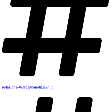
redazione@sardegnanotizie24.it