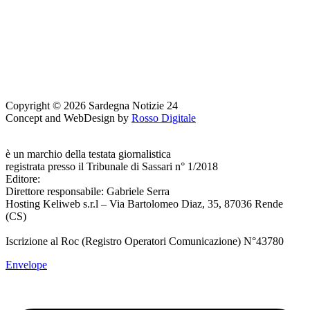
Copyright © 2026 Sardegna Notizie 24
Concept and WebDesign by
Rosso Digitale
www.sardegnanotizie24.it
è un marchio della testata giornalistica
Sardegna Eventi24
registrata presso il Tribunale di Sassari n° 1/2018
Editore:
RossoDigitale S.r.L.s
Direttore responsabile: Gabriele Serra
Hosting Keliweb s.r.l – Via Bartolomeo Diaz, 35, 87036 Rende
(CS)
Iscrizione al Roc (Registro Operatori Comunicazione) N°43780
Envelope