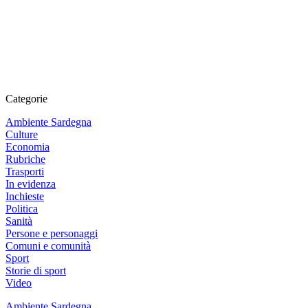
Categorie
Ambiente Sardegna
Culture
Economia
Rubriche
Trasporti
In evidenza
Inchieste
Politica
Sanità
Persone e personaggi
Comuni e comunità
Sport
Storie di sport
Video
Ambiente Sardegna