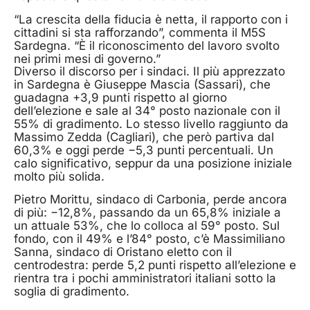
“La crescita della fiducia è netta, il rapporto con i
cittadini si sta rafforzando”, commenta il M5S
Sardegna. “È il riconoscimento del lavoro svolto
nei primi mesi di governo.”
Diverso il discorso per i sindaci. Il più apprezzato
in Sardegna è Giuseppe Mascia (Sassari), che
guadagna +3,9 punti rispetto al giorno
dell’elezione e sale al 34° posto nazionale con il
55% di gradimento. Lo stesso livello raggiunto da
Massimo Zedda (Cagliari), che però partiva dal
60,3% e oggi perde −5,3 punti percentuali. Un
calo significativo, seppur da una posizione iniziale
molto più solida.
Pietro Morittu, sindaco di Carbonia, perde ancora
di più: −12,8%, passando da un 65,8% iniziale a
un attuale 53%, che lo colloca al 59° posto. Sul
fondo, con il 49% e l’84° posto, c’è Massimiliano
Sanna, sindaco di Oristano eletto con il
centrodestra: perde 5,2 punti rispetto all’elezione e
rientra tra i pochi amministratori italiani sotto la
soglia di gradimento.