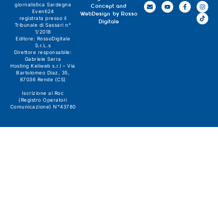
giornalistica
Sardegna
Concept and
Eventi24
WebDesign by
Rosso
registrata presso il
Digitale
Tribunale di Sassari n°
1/2018
Editore:
RossoDigitale
S.r.L.s
Direttore responsabile:
Gabriele Serra
Hosting Keliweb s.r.l – Via
Bartolomeo Diaz, 35,
87036 Rende (CS)
Iscrizione al Roc
(Registro Operatori
Comunicazione) N°43780