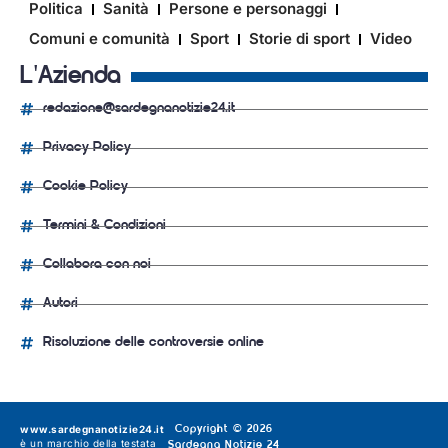
Politica
Sanità
Persone e personaggi
Comuni e comunità
Sport
Storie di sport
Video
L'Azienda
redazione@sardegnanotizie24.it
Privacy Policy
Cookie Policy
Termini & Condizioni
Collabora con noi
Autori
Risoluzione delle controversie online
www.sardegnanotizie24.it
Copyright © 2026
è un marchio della testata
Sardegna Notizie 24