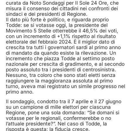
curata da Noto Sondaggi per Il Sole 24 Ore, che
misura il consenso dei cittadini nei confronti dei
sindaci e dei presidenti di Regione.
Il dato più forte è politico, e riguarda proprio
Todde: se si votasse oggi, la presidente del
Movimento 5 Stelle otterrebbe il 46,5% dei voti,
con un incremento di +1,1% rispetto al risultato
elettorale del febbraio 2024. È il miglior dato di
crescita tra tutti i governatori sardi al primo anno
di mandato da quando esiste la rilevazione. Un
incremento che piazza Todde al settimo posto
nazionale per crescita di gradimento, e al secondo
posto assoluto tra i presidenti di centrosinistra.
Nessuno, tra coloro che sono stati eletti senza
raggiungere la maggioranza assoluta al primo
turno, aveva mai registrato un simile progresso nel
primo anno.
Il sondaggio, condotto tra il 7 aprile e il 27 giugno
su un campione di mille elettori per ciascuna
Regione, pone una sola domanda: “Se domani si
votasse per le regionali, confermerebbe o no
l’attuale presidente?”. Nel caso di Todde, la
risposta è questa: la fiducia cresce.