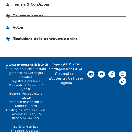
Termini & Condizioni
Collabora con noi
Autori
Risoluzione delle controversie online
www.sardegnanotizie24.it
Copyright © 2026
è un marchio della testata
Sardegna Notizie 24
giornalistica
Sardegna
Concept and
Eventi24
WebDesign by
Rosso
registrata presso il
Digitale
Tribunale di Sassari n°
1/2018
Editore:
RossoDigitale
S.r.L.s
Direttore responsabile:
Gabriele Serra
Hosting Keliweb s.r.l – Via
Bartolomeo Diaz, 35,
87036 Rende (CS)
Iscrizione al Roc
(Registro Operatori