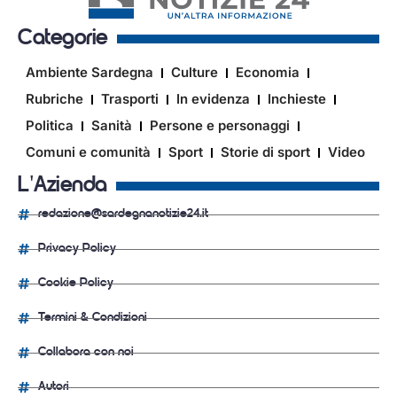
Categorie
Ambiente Sardegna
Culture
Economia
Rubriche
Trasporti
In evidenza
Inchieste
Politica
Sanità
Persone e personaggi
Comuni e comunità
Sport
Storie di sport
Video
L'Azienda
redazione@sardegnanotizie24.it
Privacy Policy
Cookie Policy
Termini & Condizioni
Collabora con noi
Autori