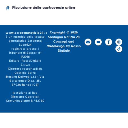
Risoluzione delle controversie online
www.sardegnanotizie24.it
Copyright © 2026
è un marchio della testata
Sardegna Notizie 24
giornalistica
Sardegna
Concept and
Eventi24
WebDesign by
Rosso
registrata presso il
Digitale
Tribunale di Sassari n°
1/2018
Editore:
RossoDigitale
S.r.L.s
Direttore responsabile:
Gabriele Serra
Hosting Keliweb s.r.l – Via
Bartolomeo Diaz, 35,
87036 Rende (CS)
Iscrizione al Roc
(Registro Operatori
Comunicazione) N°43780