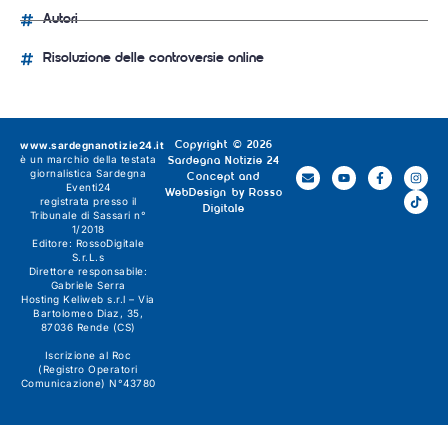
Autori
Risoluzione delle controversie online
www.sardegnanotizie24.it
Copyright © 2026
è un marchio della testata
Sardegna Notizie 24
giornalistica
Sardegna
Concept and
Eventi24
WebDesign by
Rosso
registrata presso il
Digitale
Tribunale di Sassari n°
1/2018
Editore:
RossoDigitale
S.r.L.s
Direttore responsabile:
Gabriele Serra
Hosting Keliweb s.r.l – Via
Bartolomeo Diaz, 35,
87036 Rende (CS)
Iscrizione al Roc
(Registro Operatori
Comunicazione) N°43780