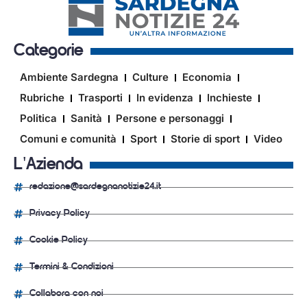
Categorie
Ambiente Sardegna
Culture
Economia
Rubriche
Trasporti
In evidenza
Inchieste
Politica
Sanità
Persone e personaggi
Comuni e comunità
Sport
Storie di sport
Video
L'Azienda
redazione@sardegnanotizie24.it
Privacy Policy
Cookie Policy
Termini & Condizioni
Collabora con noi