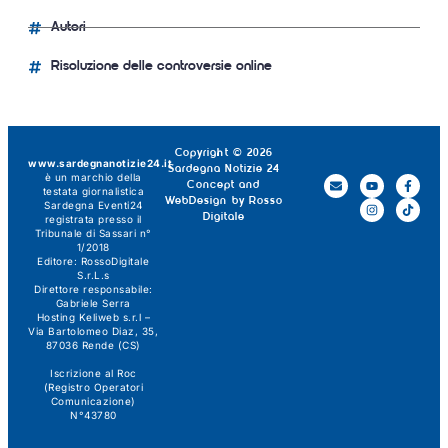
Autori
Risoluzione delle controversie online
Copyright © 2026
www.sardegnanotizie24.it
Sardegna Notizie 24
è un marchio della
Concept and
testata giornalistica
WebDesign by
Rosso
Sardegna Eventi24
Digitale
registrata presso il
Tribunale di Sassari n°
1/2018
Editore:
RossoDigitale
S.r.L.s
Direttore responsabile:
Gabriele Serra
Hosting Keliweb s.r.l –
Via Bartolomeo Diaz, 35,
87036 Rende (CS)
Iscrizione al Roc
(Registro Operatori
Comunicazione)
N°43780