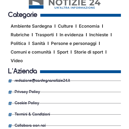
Categorie
Ambiente Sardegna
Culture
Economia
Rubriche
Trasporti
In evidenza
Inchieste
Politica
Sanità
Persone e personaggi
Comuni e comunità
Sport
Storie di sport
Video
L'Azienda
redazione@sardegnanotizie24.it
Privacy Policy
Cookie Policy
Termini & Condizioni
Collabora con noi