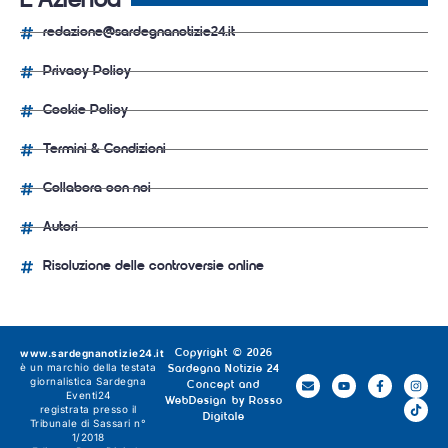
L'Azienda
redazione@sardegnanotizie24.it
Privacy Policy
Cookie Policy
Termini & Condizioni
Collabora con noi
Autori
Risoluzione delle controversie online
www.sardegnanotizie24.it
Copyright © 2026
è un marchio della testata
Sardegna Notizie 24
giornalistica
Sardegna
Concept and
Eventi24
WebDesign by
Rosso
registrata presso il
Digitale
Tribunale di Sassari n°
1/2018