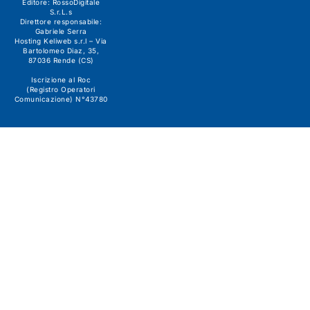
Editore:
RossoDigitale
S.r.L.s
Direttore responsabile:
Gabriele Serra
Hosting Keliweb s.r.l – Via
Bartolomeo Diaz, 35,
87036 Rende (CS)
Iscrizione al Roc
(Registro Operatori
Comunicazione) N°43780