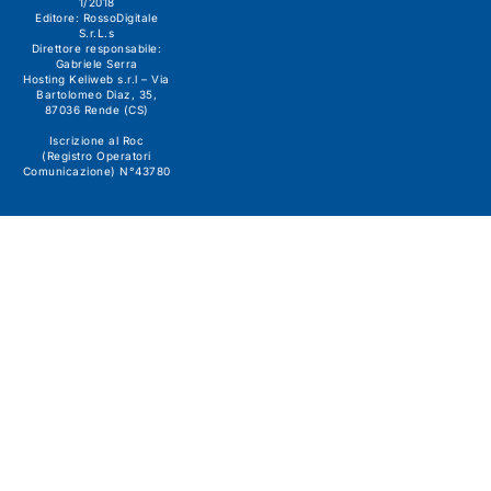
1/2018
Editore:
RossoDigitale
S.r.L.s
Direttore responsabile:
Gabriele Serra
Hosting Keliweb s.r.l – Via
Bartolomeo Diaz, 35,
87036 Rende (CS)
Iscrizione al Roc
(Registro Operatori
Comunicazione) N°43780