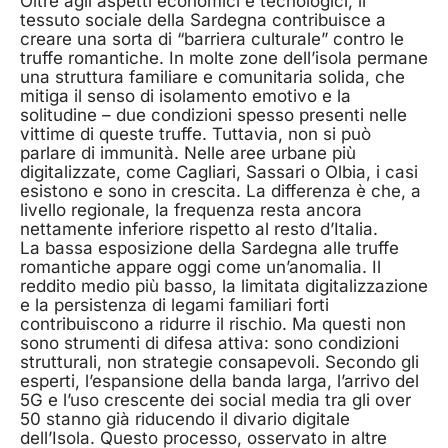
Oltre agli aspetti economici e tecnologici, il
tessuto sociale della Sardegna contribuisce a
creare una sorta di “barriera culturale” contro le
truffe romantiche. In molte zone dell’isola permane
una struttura familiare e comunitaria solida, che
mitiga il senso di isolamento emotivo e la
solitudine – due condizioni spesso presenti nelle
vittime di queste truffe. Tuttavia, non si può
parlare di immunità. Nelle aree urbane più
digitalizzate, come Cagliari, Sassari o Olbia, i casi
esistono e sono in crescita. La differenza è che, a
livello regionale, la frequenza resta ancora
nettamente inferiore rispetto al resto d’Italia.
La bassa esposizione della Sardegna alle truffe
romantiche appare oggi come un’anomalia. Il
reddito medio più basso, la limitata digitalizzazione
e la persistenza di legami familiari forti
contribuiscono a ridurre il rischio. Ma questi non
sono strumenti di difesa attiva: sono condizioni
strutturali, non strategie consapevoli. Secondo gli
esperti, l’espansione della banda larga, l’arrivo del
5G e l’uso crescente dei social media tra gli over
50 stanno già riducendo il divario digitale
dell’Isola. Questo processo, osservato in altre