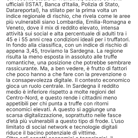
ufficiali (ISTAT, Banca d’Italia, Polizia di Stato,
Datareportal), ha stilato per la prima volta un
indice regionale di rischio, che rivela come le aree
più vulnerabili siano Lombardia, Emilia-Romagna e
Veneto, dove il mix di reddito elevato, intensa
attività sui social e alta percentuale di adulti tra i
45 e i 55 anni crea condizioni ideali per i truffatori.
In fondo alla classifica, con un indice di rischio di
appena 3,45, troviamo la Sardegna. La regione
risulta la meno esposta in assoluto alle truffe
romantiche, una posizione che potrebbe sembrare
rassicurante. Ma, a ben vedere, è frutto di fattori
che poco hanno a che fare con la prevenzione o
la consapevolezza digitale. Il contesto economico
gioca un ruolo centrale. In Sardegna il reddito
medio è inferiore rispetto a molte regioni del
Centro-Nord, e questo rende i cittadini meno
appetibili per chi punta a truffe con ritorni
economici elevati. A questo si aggiunge una
scarsa digitalizzazione, soprattutto nelle fasce
d’età più vulnerabili a questo tipo di frode. L’uso
limitato di social network e tecnologie digitali
riduce il bacino potenziale di vittime.