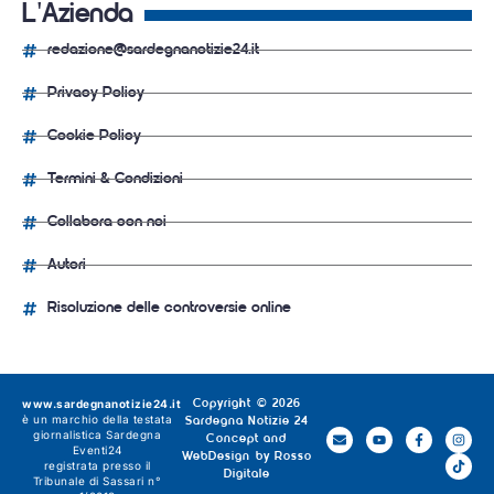
L'Azienda
redazione@sardegnanotizie24.it
Privacy Policy
Cookie Policy
Termini & Condizioni
Collabora con noi
Autori
Risoluzione delle controversie online
www.sardegnanotizie24.it
Copyright © 2026
è un marchio della testata
Sardegna Notizie 24
giornalistica
Sardegna
Concept and
Eventi24
WebDesign by
Rosso
registrata presso il
Digitale
Tribunale di Sassari n°