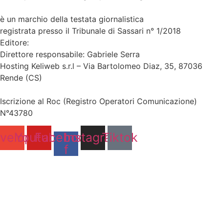
www.sardegnanotizie24.it
è un marchio della testata giornalistica
Sardegna Eventi24
registrata presso il Tribunale di Sassari n° 1/2018
Editore:
RossoDigitale S.r.L.s
Direttore responsabile: Gabriele Serra
Hosting Keliweb s.r.l – Via Bartolomeo Diaz, 35, 87036
Rende (CS)
Iscrizione al Roc (Registro Operatori Comunicazione)
N°43780
velope
Youtube
Facebook-
Instagram
Tiktok
f