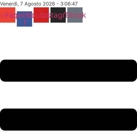
Vai
Venerdì, 7 Agosto 2026 - 3:06:48
al
velope
Facebook-
Youtube
Instagram
Tiktok
contenuto
f