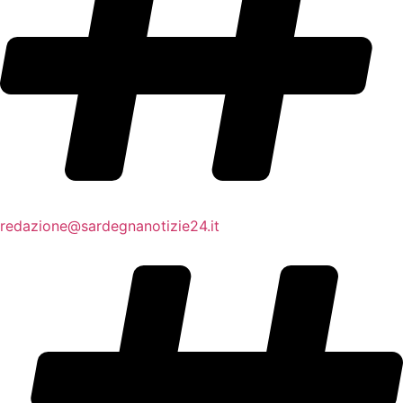
redazione@sardegnanotizie24.it