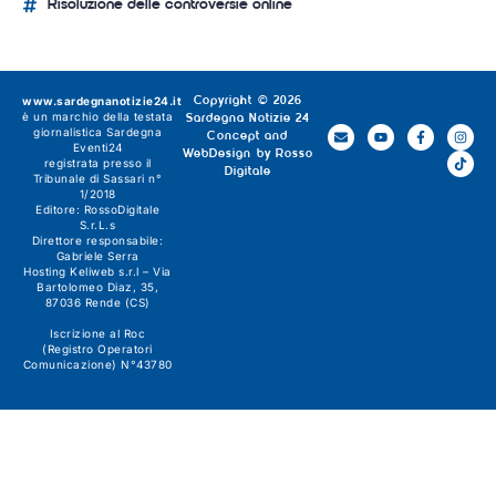
Risoluzione delle controversie online
www.sardegnanotizie24.it
Copyright © 2026
è un marchio della testata
Sardegna Notizie 24
giornalistica
Sardegna
Concept and
Eventi24
WebDesign by
Rosso
registrata presso il
Digitale
Tribunale di Sassari n°
1/2018
Editore:
RossoDigitale
S.r.L.s
Direttore responsabile:
Gabriele Serra
Hosting Keliweb s.r.l – Via
Bartolomeo Diaz, 35,
87036 Rende (CS)
Iscrizione al Roc
(Registro Operatori
Comunicazione) N°43780