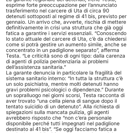
esprime forte preoccupazione per l’annunciato
trasferimento nel carcere di Uta di circa 90
detenuti sottoposti al regime di 41 bis, previsto per
gennaio. Un arrivo che, avverte, rischia di mettere
definitivamente in crisi una struttura che già oggi
fatica a garantire i servizi essenziali. “Conoscendo
lo stato attuale del carcere di Uta, c’è da chiedersi
come si potrà gestire un aumento simile, anche se
concentrato in un padiglione separato”, afferma
Testa. “Le criticità sono di ogni tipo: dalla carenza
di agenti di polizia penitenziaria ai problemi
dell’assistenza sanitaria.”
La garante denuncia in particolare la fragilità del
sistema sanitario interno: “In tutta la struttura c’è
un solo psichiatra, mentre molti detenuti hanno
gravi problemi psicologici o dipendenze.” Durante
un sopralluogo nei giorni scorsi, Testa racconta di
aver trovato “una cella piena di sangue dopo il
tentato suicidio di un detenuto”. Alla richiesta di
spiegazioni sulla mancata pulizia, gli agenti
avrebbero risposto che “non c’era personale
disponibile perché tutti impegnati nel padiglione
destinato al 41 bis”. “Se oggi facciamo fatica a