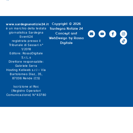
www.sardegnanotizie24.it
Copyright © 2026
è un marchio della testata
Sardegna Notizie 24
giornalistica
Sardegna
Concept and
Eventi24
WebDesign by
Rosso
registrata presso il
Digitale
Tribunale di Sassari n°
1/2018
Editore:
RossoDigitale
S.r.L.s
Direttore responsabile:
Gabriele Serra
Hosting Keliweb s.r.l – Via
Bartolomeo Diaz, 35,
87036 Rende (CS)
Iscrizione al Roc
(Registro Operatori
Comunicazione) N°43780