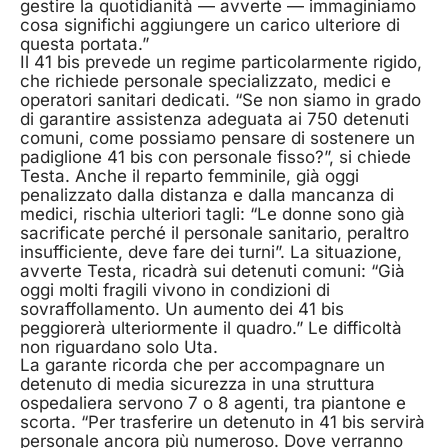
gestire la quotidianità — avverte — immaginiamo
cosa significhi aggiungere un carico ulteriore di
questa portata.”
Il 41 bis prevede un regime particolarmente rigido,
che richiede personale specializzato, medici e
operatori sanitari dedicati. “Se non siamo in grado
di garantire assistenza adeguata ai 750 detenuti
comuni, come possiamo pensare di sostenere un
padiglione 41 bis con personale fisso?”, si chiede
Testa. Anche il reparto femminile, già oggi
penalizzato dalla distanza e dalla mancanza di
medici, rischia ulteriori tagli: “Le donne sono già
sacrificate perché il personale sanitario, peraltro
insufficiente, deve fare dei turni”. La situazione,
avverte Testa, ricadrà sui detenuti comuni: “Già
oggi molti fragili vivono in condizioni di
sovraffollamento. Un aumento dei 41 bis
peggiorerà ulteriormente il quadro.” Le difficoltà
non riguardano solo Uta.
La garante ricorda che per accompagnare un
detenuto di media sicurezza in una struttura
ospedaliera servono 7 o 8 agenti, tra piantone e
scorta. “Per trasferire un detenuto in 41 bis servirà
personale ancora più numeroso. Dove verranno