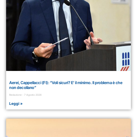
Aerei, Cappellacci (FI): “Voli sicuri? E’ il minimo. Il problema è che
non decollano”
Redazione
7 Agosto 2026
Leggi »