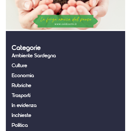
Categorie
Ambiente Sardegna
Culture
Economia
Rubriche
Trasporti
In evidenza
Inchieste
Politica