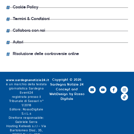
Cookie Policy
Termini & Condizioni
Collabora con noi
Autori
Risoluzione delle controversie online
www.sardegnanotizie24.it
Copyright © 2026
è un marchio della testata
Sardegna Notizie 24
giornalistica
Sardegna
Concept and
Eventi24
WebDesign by
Rosso
registrata presso il
Digitale
Tribunale di Sassari n°
1/2018
Editore:
RossoDigitale
S.r.L.s
Direttore responsabile:
Gabriele Serra
Hosting Keliweb s.r.l – Via
Bartolomeo Diaz, 35,