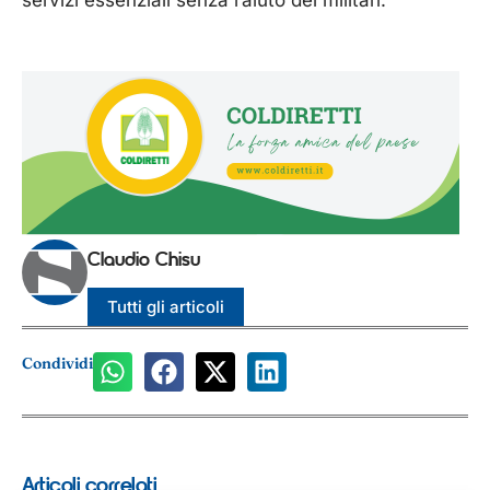
servizi essenziali senza l’aiuto dei militari.”
Claudio Chisu
Tutti gli articoli
Condividi
Articoli correlati