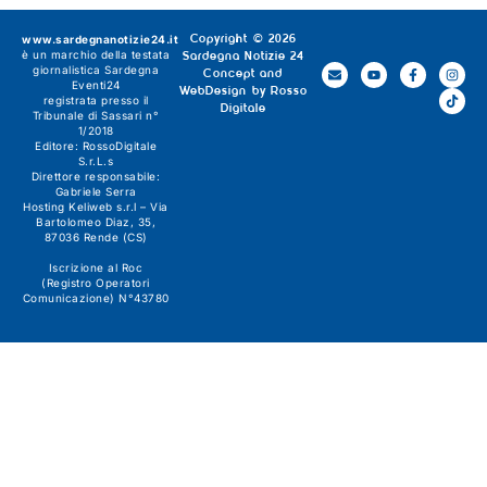
www.sardegnanotizie24.it
Copyright © 2026
è un marchio della testata
Sardegna Notizie 24
giornalistica
Sardegna
Concept and
Eventi24
WebDesign by
Rosso
registrata presso il
Digitale
Tribunale di Sassari n°
1/2018
Editore:
RossoDigitale
S.r.L.s
Direttore responsabile:
Gabriele Serra
Hosting Keliweb s.r.l – Via
Bartolomeo Diaz, 35,
87036 Rende (CS)
Iscrizione al Roc
(Registro Operatori
Comunicazione) N°43780