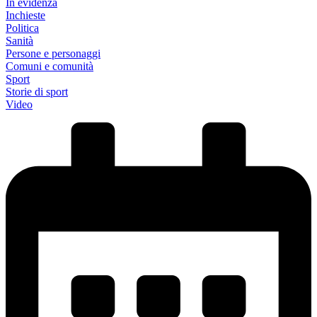
In evidenza
Inchieste
Politica
Sanità
Persone e personaggi
Comuni e comunità
Sport
Storie di sport
Video