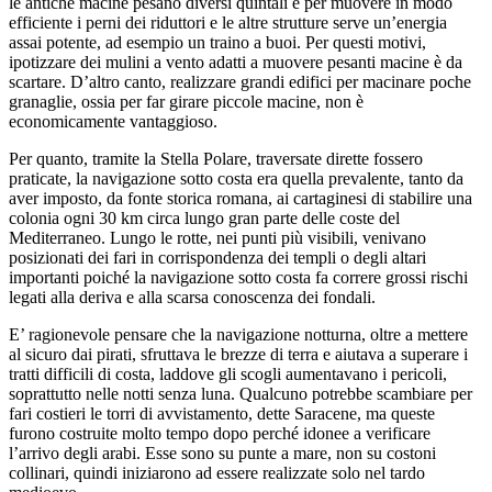
le antiche macine pesano diversi quintali e per muovere in modo
efficiente i perni dei riduttori e le altre strutture serve un’energia
assai potente, ad esempio un traino a buoi. Per questi motivi,
ipotizzare dei mulini a vento adatti a muovere pesanti macine è da
scartare. D’altro canto, realizzare grandi edifici per macinare poche
granaglie, ossia per far girare piccole macine, non è
economicamente vantaggioso.
Per quanto, tramite la Stella Polare, traversate dirette fossero
praticate, la navigazione sotto costa era quella prevalente, tanto da
aver imposto, da fonte storica romana, ai cartaginesi di stabilire una
colonia ogni 30 km circa lungo gran parte delle coste del
Mediterraneo. Lungo le rotte, nei punti più visibili, venivano
posizionati dei fari in corrispondenza dei templi o degli altari
importanti poiché la navigazione sotto costa fa correre grossi rischi
legati alla deriva e alla scarsa conoscenza dei fondali.
E’ ragionevole pensare che la navigazione notturna, oltre a mettere
al sicuro dai pirati, sfruttava le brezze di terra e aiutava a superare i
tratti difficili di costa, laddove gli scogli aumentavano i pericoli,
soprattutto nelle notti senza luna. Qualcuno potrebbe scambiare per
fari costieri le torri di avvistamento, dette Saracene, ma queste
furono costruite molto tempo dopo perché idonee a verificare
l’arrivo degli arabi. Esse sono su punte a mare, non su costoni
collinari, quindi iniziarono ad essere realizzate solo nel tardo