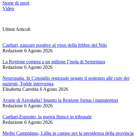
Storie di sport
Video
Ultimi Articoli
Cagliari, zanzare positive al virus della febbre del Nilo
Redazione
6 Agosto 2026
La Regione compra a un milione l’isola di Serpentara
Redazione
6 Agosto 2026
Neuropatia. In Consiglio regionale negato il sostegno alle cure dei
pazienti, Todde intervenga
Elisabetta Caredda
6 Agosto 2026
Avarie di Aeroitalia? Intanto la Regione forma i manutentori
Redazione
6 Agosto 2026
Cagliari-Esposito, la guerra finisce in tribunale
Redazione
6 Agosto 2026
Medio Campidano, Lilliu in campo per la presidenza della provincia