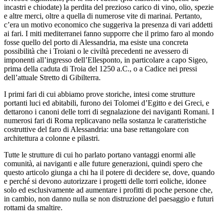
incastri e chiodate) la perdita del prezioso carico di vino, olio, spezie
e altre merci, oltre a quella di numerose vite di marinai. Pertanto,
c’era un motivo economico che suggeriva la presenza di vari addetti
ai fari. I miti mediterranei fanno supporre che il primo faro al mondo
fosse quello del porto di Alessandria, ma esiste una concreta
possibilità che i Troiani o le civiltà precedenti ne avessero di
imponenti all’ingresso dell’Ellesponto, in particolare a capo Sigeo,
prima della caduta di Troia del 1250 a.C., o a Cadice nei pressi
dell’attuale Stretto di Gibilterra.
I primi fari di cui abbiamo prove storiche, intesi come strutture
portanti luci ed abitabili, furono dei Tolomei d’Egitto e dei Greci, e
dettarono i canoni delle torri di segnalazione dei naviganti Romani. I
numerosi fari di Roma replicavano nella sostanza le caratteristiche
costruttive del faro di Alessandria: una base rettangolare con
architettura a colonne e pilastri.
Tutte le strutture di cui ho parlato portano vantaggi enormi alle
comunità, ai naviganti e alle future generazioni, quindi spero che
questo articolo giunga a chi ha il potere di decidere se, dove, quando
e perché si devono autorizzare i progetti delle torri eoliche, idonee
solo ed esclusivamente ad aumentare i profitti di poche persone che,
in cambio, non danno nulla se non distruzione del paesaggio e futuri
rottami da smaltire.