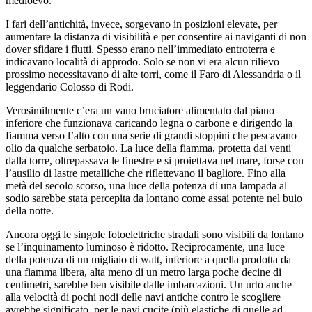
medioevo.
I fari dell’antichità, invece, sorgevano in posizioni elevate, per
aumentare la distanza di visibilità e per consentire ai naviganti di non
dover sfidare i flutti. Spesso erano nell’immediato entroterra e
indicavano località di approdo. Solo se non vi era alcun rilievo
prossimo necessitavano di alte torri, come il Faro di Alessandria o il
leggendario Colosso di Rodi.
Verosimilmente c’era un vano bruciatore alimentato dal piano
inferiore che funzionava caricando legna o carbone e dirigendo la
fiamma verso l’alto con una serie di grandi stoppini che pescavano
olio da qualche serbatoio. La luce della fiamma, protetta dai venti
dalla torre, oltrepassava le finestre e si proiettava nel mare, forse con
l’ausilio di lastre metalliche che riflettevano il bagliore. Fino alla
metà del secolo scorso, una luce della potenza di una lampada al
sodio sarebbe stata percepita da lontano come assai potente nel buio
della notte.
Ancora oggi le singole fotoelettriche stradali sono visibili da lontano
se l’inquinamento luminoso è ridotto. Reciprocamente, una luce
della potenza di un migliaio di watt, inferiore a quella prodotta da
una fiamma libera, alta meno di un metro larga poche decine di
centimetri, sarebbe ben visibile dalle imbarcazioni. Un urto anche
alla velocità di pochi nodi delle navi antiche contro le scogliere
avrebbe significato, per le navi cucite (più elastiche di quelle ad