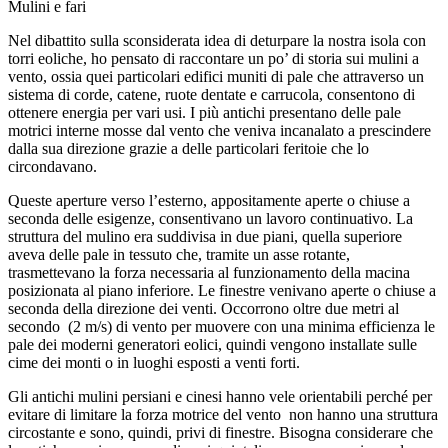
Mulini e fari
Nel dibattito sulla sconsiderata idea di deturpare la nostra isola con
torri eoliche, ho pensato di raccontare un po’ di storia sui mulini a
vento, ossia quei particolari edifici muniti di pale che attraverso un
sistema di corde, catene, ruote dentate e carrucola, consentono di
ottenere energia per vari usi. I più antichi presentano delle pale
motrici interne mosse dal vento che veniva incanalato a prescindere
dalla sua direzione grazie a delle particolari feritoie che lo
circondavano.
Queste aperture verso l’esterno, appositamente aperte o chiuse a
seconda delle esigenze, consentivano un lavoro continuativo. La
struttura del mulino era suddivisa in due piani, quella superiore
aveva delle pale in tessuto che, tramite un asse rotante,
trasmettevano la forza necessaria al funzionamento della macina
posizionata al piano inferiore. Le finestre venivano aperte o chiuse a
seconda della direzione dei venti. Occorrono oltre due metri al
secondo (2 m/s) di vento per muovere con una minima efficienza le
pale dei moderni generatori eolici, quindi vengono installate sulle
cime dei monti o in luoghi esposti a venti forti.
Gli antichi mulini persiani e cinesi hanno vele orientabili perché per
evitare di limitare la forza motrice del vento non hanno una struttura
circostante e sono, quindi, privi di finestre. Bisogna considerare che