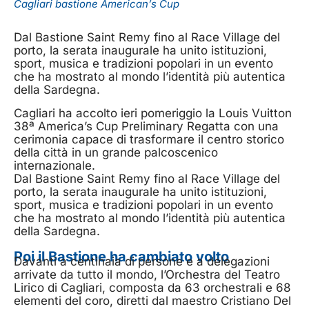
Cagliari bastione American’s Cup
Dal Bastione Saint Remy fino al Race Village del
porto, la serata inaugurale ha unito istituzioni,
sport, musica e tradizioni popolari in un evento
che ha mostrato al mondo l’identità più autentica
della Sardegna.
Cagliari ha accolto ieri pomeriggio la Louis Vuitton
38ª America’s Cup Preliminary Regatta con una
cerimonia capace di trasformare il centro storico
della città in un grande palcoscenico
internazionale.
Dal Bastione Saint Remy fino al Race Village del
porto, la serata inaugurale ha unito istituzioni,
sport, musica e tradizioni popolari in un evento
che ha mostrato al mondo l’identità più autentica
della Sardegna.
Poi il Bastione ha cambiato volto
Davanti a centinaia di persone e a delegazioni
arrivate da tutto il mondo, l’Orchestra del Teatro
Lirico di Cagliari, composta da 63 orchestrali e 68
elementi del coro, diretti dal maestro Cristiano Del