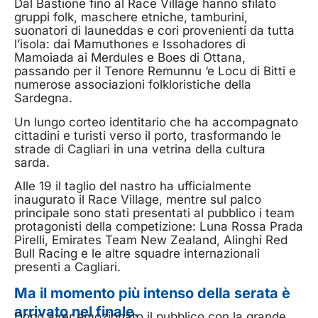
Dal Bastione fino al Race Village hanno sfilato
gruppi folk, maschere etniche, tamburini,
suonatori di launeddas e cori provenienti da tutta
l’isola: dai Mamuthones e Issohadores di
Mamoiada ai Merdules e Boes di Ottana,
passando per il Tenore Remunnu ‘e Locu di Bitti e
numerose associazioni folkloristiche della
Sardegna.
Un lungo corteo identitario che ha accompagnato
cittadini e turisti verso il porto, trasformando le
strade di Cagliari in una vetrina della cultura
sarda.
Alle 19 il taglio del nastro ha ufficialmente
inaugurato il Race Village, mentre sul palco
principale sono stati presentati al pubblico i team
protagonisti della competizione: Luna Rossa Prada
Pirelli, Emirates Team New Zealand, Alinghi Red
Bull Racing e le altre squadre internazionali
presenti a Cagliari.
Ma il momento più intenso della serata è
arrivato nel finale.
Dopo aver emozionato il pubblico con la grande