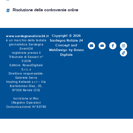
Risoluzione delle controversie online
www.sardegnanotizie24.it
Copyright © 2026
è un marchio della testata
Sardegna Notizie 24
giornalistica
Sardegna
Concept and
Eventi24
WebDesign by
Rosso
registrata presso il
Digitale
Tribunale di Sassari n°
1/2018
Editore:
RossoDigitale
S.r.L.s
Direttore responsabile:
Gabriele Serra
Hosting Keliweb s.r.l – Via
Bartolomeo Diaz, 35,
87036 Rende (CS)
Iscrizione al Roc
(Registro Operatori
Comunicazione) N°43780