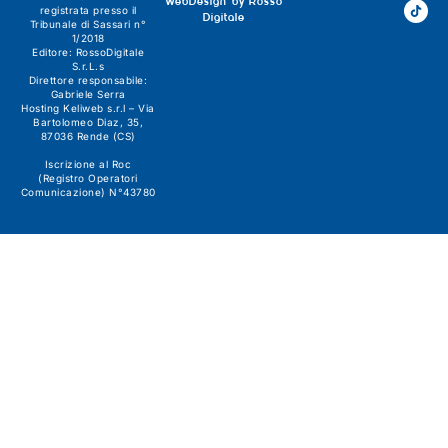
WebDesign by
Rosso
registrata presso il
Digitale
Tribunale di Sassari n°
1/2018
Editore:
RossoDigitale
S.r.L.s
Direttore responsabile:
Gabriele Serra
Hosting Keliweb s.r.l – Via
Bartolomeo Diaz, 35,
87036 Rende (CS)
Iscrizione al Roc
(Registro Operatori
Comunicazione) N°43780