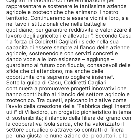
Cagliari ha lavorato con determinazione per
rappresentare e sostenere le tantissime aziende
agricole e zootecniche che animano il nostro
territorio. Continueremo a essere vicini a loro, sia
nei tavoli istituzionali che nelle battaglie
quotidiane, per garantire redditività e valorizzare il
lavoro degli agricoltori e allevatori”. Secondo Casu
“la forza di Coldiretti Cagliari risiede nella sua
capacità di essere sempre al fianco delle aziende
agricole, sostenendole con servizi concreti e
dando voce alle loro esigenze – aggiunge –
guardiamo al futuro con fiducia, consapevoli delle
sfide che ci attendono, ma anche delle
opportunità che sapremo cogliere insieme”.
Sotto la guida di Casu, Coldiretti Cagliari
continuerà a promuovere progetti innovativi che
hanno contribuito al rilancio del settore agricolo e
zootecnico. Tra questi, spiccano iniziative come
l’avvio della creazione della “Fabbrica degli insetti
utili” di Villacidro, un progetto pionieristico in tema
di sostenibilità; il rilancio della filiera del grano con
la cooperativa Isola sarda, che ha valorizzato il
settore cerealicolo attraverso contratti di filiera
per una giusta remunerazione dei produttori; e lo