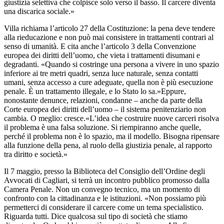
giustizia selettiva che colpisce solo verso il basso. Il carcere diventa
una discarica sociale.»
Villa richiama l’articolo 27 della Costituzione: la pena deve tendere
alla rieducazione e non può mai consistere in trattamenti contrari al
senso di umanità. E cita anche l’articolo 3 della Convenzione
europea dei diritti dell’uomo, che vieta i trattamenti disumani e
degradanti. «Quando si costringe una persona a vivere in uno spazio
inferiore ai tre metri quadri, senza luce naturale, senza contatti
umani, senza accesso a cure adeguate, quella non è più esecuzione
penale. È un trattamento illegale, e lo Stato lo sa.»Eppure,
nonostante denunce, relazioni, condanne – anche da parte della
Corte europea dei diritti dell’uomo – il sistema penitenziario non
cambia. O meglio: cresce.«L’idea che costruire nuove carceri risolva
il problema è una falsa soluzione. Si riempiranno anche quelle,
perché il problema non è lo spazio, ma il modello. Bisogna ripensare
alla funzione della pena, al ruolo della giustizia penale, al rapporto
tra diritto e società.»
Il 7 maggio, presso la Biblioteca del Consiglio dell’Ordine degli
Avvocati di Cagliari, si terrà un incontro pubblico promosso dalla
Camera Penale. Non un convegno tecnico, ma un momento di
confronto con la cittadinanza e le istituzioni. «Non possiamo più
permetterci di considerare il carcere come un tema specialistico.
Riguarda tutti. Dice qualcosa sul tipo di società che stiamo