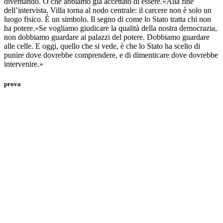
diventando. O che abbiamo già accettato di essere.»Alla fine
dell’intervista, Villa torna al nodo centrale: il carcere non è solo un
luogo fisico. È un simbolo. Il segno di come lo Stato tratta chi non
ha potere.«Se vogliamo giudicare la qualità della nostra democrazia,
non dobbiamo guardare ai palazzi del potere. Dobbiamo guardare
alle celle. E oggi, quello che si vede, è che lo Stato ha scelto di
punire dove dovrebbe comprendere, e di dimenticare dove dovrebbe
intervenire.»
prova