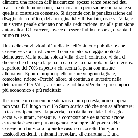
alimenta una retorica dell’insicurezza, spesso senza base nei dati
reali. I reati diminuiscono, ma si crea una percezione contraria, e su
quella si costruisce consenso. Si risponde con la penalizzazione del
disagio, del conflitto, della marginalità.» Il risultato, osserva Villa, è
un sistema penale orientato non alla rieducazione, ma alla punizione
automatica. E il carcere, invece di essere l’ultima risorsa, diventa il
primo riflesso.
Una delle convinzioni più radicate nell’opinione pubblica è che il
carcere serva a «rieducare» il condannato, scoraggiandolo dal
delinquere. Ma la realtà, spiega Villa, dice il contrario. «I dati ci
dicono che chi espia la pena in carcere ha una probabilità di recidiva
superiore del 70% rispetto a chi sconta la pena con misure
alternative. Eppure proprio quelle misure vengono tagliate,
ostacolate, ridotte.»Perché, allora, si continua a investire nella
detenzione? Per Villa, la risposta è politica.«Perché è più semplice,
più economico e più redditizio.
Il carcere è un contenitore silenzioso: non protesta, non sciopera,
non vota. È il luogo in cui lo Stato scarica ciò che non sa affrontare:
la tossicodipendenza, la povertà, la malattia mentale, il disagio
sociale.»E infatti, prosegue, la composizione della popolazione
carceraria è sempre più omogenea, e sempre più povera.«Nel
carcere non finiscono i grandi evasori o i corrotti. Finiscono i
tossicodipendenti, i migranti irregolari, gli emarginati. È una