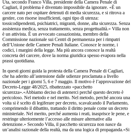
Uta, secondo Franco Villa, presidente della Camera Penale di
Cagliari, il problema è diventato impossibile da ignorare. «È un
carcere nato per ospitare detenuti di media sicurezza, e si ritrova a
gestire, con risorse insufficienti, ogni tipo di utenza:
tossicodipendenti, psichiatrici, migranti, donne, alta sicurezza. Senza
assistenza medica, senza trattamento, senza progettualità.» Villa non
è un attivista. È un avvocato cassazionista, membro della
Commissione nazionale sui Centri di permanenza per i rimpatri
dell’Unione delle Camere Penali Italiane. Conosce le norme, i
codici, i margini della legge. Ma più ancora conosce la realtà
concreta del carcere, dove la norma giuridica spesso evapora nella
prassi quotidiana.
In questi giorni guida la protesta della Camera Penale di Cagliari,
che ha aderito all’astensione dalle udienze proclamata a livello
nazionale per i giorni 5, 6 e 7 maggio. Il motivo è l’approvazione del
Decreto-Legge 48/2025, ribattezzato «pacchetto
sicurezza».«Abbiamo deciso di astenerci perché questo decreto è
pericoloso. Nel metodo e nel merito. Nel metodo, perché ancora una
volta si è scelto di legiferare per decreto, scavalcando il Parlamento,
comprimendo il dibattito, trattando il diritto penale come un decreto
ministeriale. Nel merito, perché aumenta i reati, inasprisce le pene, e
restringe ulteriormente l’accesso alle misure alternative alla
detenzione.» Secondo Villa, il pacchetto sicurezza non nasce da
un’analisi razionale della realtà, ma da una logica di propaganda.«Si