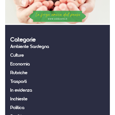
Categorie
Ambiente Sardegna
Culture
Economia
Rubriche
Trasporti
In evidenza
Inchieste
Politica