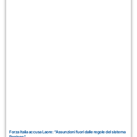
Forza Italia accusa Laore: “Assunzioni fuori dalle regole del sistema
Regione”