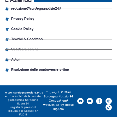
L'Azienda
redazione@sardegnanotizie24.it
Privacy Policy
Cookie Policy
Termini & Condizioni
Collabora con noi
Autori
Risoluzione delle controversie online
www.sardegnanotizie24.it
Copyright © 2026
è un marchio della testata
Sardegna Notizie 24
giornalistica
Sardegna
Concept and
Eventi24
WebDesign by
Rosso
registrata presso il
Digitale
Tribunale di Sassari n°
1/2018