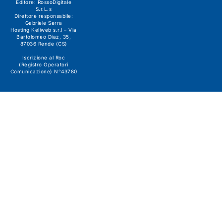
Editore:
RossoDigitale
S.r.L.s
Direttore responsabile:
Gabriele Serra
Hosting Keliweb s.r.l – Via
Bartolomeo Diaz, 35,
87036 Rende (CS)
Iscrizione al Roc
(Registro Operatori
Comunicazione) N°43780