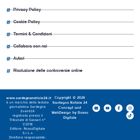
Privacy Policy
Cookie Policy
Termini & Condizioni
Collabora con noi
Autori
Risoluzione delle controversie online
www.sardegnanotizie24.it
Copyright © 2026
è un marchio della testata
Sardegna Notizie 24
giornalistica
Sardegna
Concept and
Eventi24
WebDesign by
Rosso
registrata presso il
Digitale
Tribunale di Sassari n°
1/2018
Editore:
RossoDigitale
S.r.L.s
Direttore responsabile: