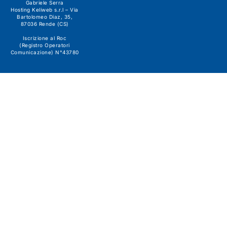
Gabriele Serra
Hosting Keliweb s.r.l – Via
Bartolomeo Diaz, 35,
87036 Rende (CS)
Iscrizione al Roc
(Registro Operatori
Comunicazione) N°43780