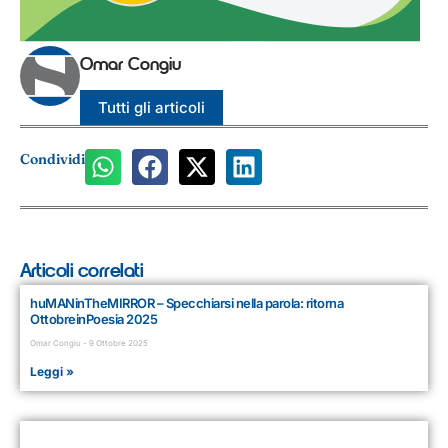
Omar Congiu
Tutti gli articoli
Condividi
Articoli correlati
huMANinTheMIRROR – Specchiarsi nella parola: ritorna
OttobreinPoesia 2025
Omar Congiu
9 Ottobre 2025
Leggi »