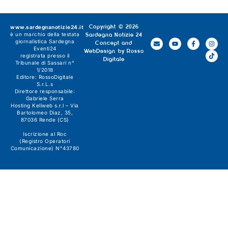
www.sardegnanotizie24.it
Copyright © 2026
è un marchio della testata
Sardegna Notizie 24
giornalistica
Sardegna
Concept and
Eventi24
WebDesign by
Rosso
registrata presso il
Digitale
Tribunale di Sassari n°
1/2018
Editore:
RossoDigitale
S.r.L.s
Direttore responsabile:
Gabriele Serra
Hosting Keliweb s.r.l – Via
Bartolomeo Diaz, 35,
87036 Rende (CS)
Iscrizione al Roc
(Registro Operatori
Comunicazione) N°43780