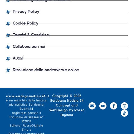
redazione@sardegnanotizie24.it
Privacy Policy
Cookie Policy
Termini & Condizioni
Collabora con noi
Autori
Risoluzione delle controversie online
www.sardegnanotizie24.it
Copyright © 2026
è un marchio della testata
Sardegna Notizie 24
giornalistica
Sardegna
Concept and
Eventi24
WebDesign by
Rosso
registrata presso il
Digitale
Tribunale di Sassari n°
1/2018
Editore:
RossoDigitale
S.r.L.s
Direttore responsabile: