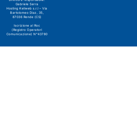
Gabriele Serra
Hosting Keliweb s.r.l – Via
Bartolomeo Diaz, 35,
87036 Rende (CS)
Iscrizione al Roc
(Registro Operatori
Comunicazione) N°43780