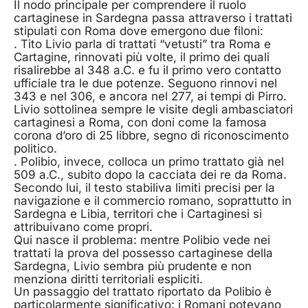
Il nodo principale per comprendere il ruolo
cartaginese in Sardegna passa attraverso i trattati
stipulati con Roma dove emergono due filoni:
. Tito Livio parla di trattati “vetusti” tra Roma e
Cartagine, rinnovati più volte, il primo dei quali
risalirebbe al 348 a.C. e fu il primo vero contatto
ufficiale tra le due potenze. Seguono rinnovi nel
343 e nel 306, e ancora nel 277, ai tempi di Pirro.
Livio sottolinea sempre le visite degli ambasciatori
cartaginesi a Roma, con doni come la famosa
corona d’oro di 25 libbre, segno di riconoscimento
politico.
. Polibio, invece, colloca un primo trattato già nel
509 a.C., subito dopo la cacciata dei re da Roma.
Secondo lui, il testo stabiliva limiti precisi per la
navigazione e il commercio romano, soprattutto in
Sardegna e Libia, territori che i Cartaginesi si
attribuivano come propri.
Qui nasce il problema: mentre Polibio vede nei
trattati la prova del possesso cartaginese della
Sardegna, Livio sembra più prudente e non
menziona diritti territoriali espliciti.
Un passaggio del trattato riportato da Polibio è
particolarmente significativo: i Romani potevano