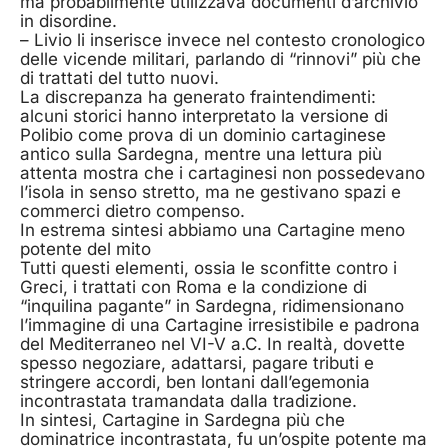
ma probabilmente utilizzava documenti d’archivio
in disordine.
– Livio li inserisce invece nel contesto cronologico
delle vicende militari, parlando di “rinnovi” più che
di trattati del tutto nuovi.
La discrepanza ha generato fraintendimenti:
alcuni storici hanno interpretato la versione di
Polibio come prova di un dominio cartaginese
antico sulla Sardegna, mentre una lettura più
attenta mostra che i cartaginesi non possedevano
l’isola in senso stretto, ma ne gestivano spazi e
commerci dietro compenso.
In estrema sintesi abbiamo una Cartagine meno
potente del mito
Tutti questi elementi, ossia le sconfitte contro i
Greci, i trattati con Roma e la condizione di
“inquilina pagante” in Sardegna, ridimensionano
l’immagine di una Cartagine irresistibile e padrona
del Mediterraneo nel VI-V a.C. In realtà, dovette
spesso negoziare, adattarsi, pagare tributi e
stringere accordi, ben lontani dall’egemonia
incontrastata tramandata dalla tradizione.
In sintesi, Cartagine in Sardegna più che
dominatrice incontrastata, fu un’ospite potente ma