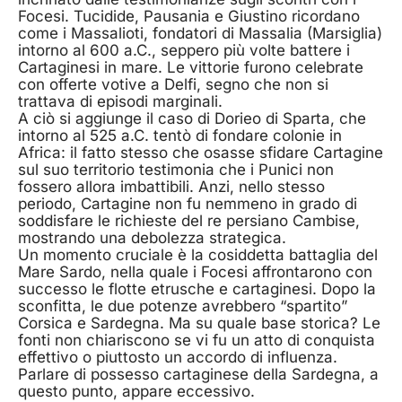
Focesi. Tucidide, Pausania e Giustino ricordano
come i Massalioti, fondatori di Massalia (Marsiglia)
intorno al 600 a.C., seppero più volte battere i
Cartaginesi in mare. Le vittorie furono celebrate
con offerte votive a Delfi, segno che non si
trattava di episodi marginali.
A ciò si aggiunge il caso di Dorieo di Sparta, che
intorno al 525 a.C. tentò di fondare colonie in
Africa: il fatto stesso che osasse sfidare Cartagine
sul suo territorio testimonia che i Punici non
fossero allora imbattibili. Anzi, nello stesso
periodo, Cartagine non fu nemmeno in grado di
soddisfare le richieste del re persiano Cambise,
mostrando una debolezza strategica.
Un momento cruciale è la cosiddetta battaglia del
Mare Sardo, nella quale i Focesi affrontarono con
successo le flotte etrusche e cartaginesi. Dopo la
sconfitta, le due potenze avrebbero “spartito”
Corsica e Sardegna. Ma su quale base storica? Le
fonti non chiariscono se vi fu un atto di conquista
effettivo o piuttosto un accordo di influenza.
Parlare di possesso cartaginese della Sardegna, a
questo punto, appare eccessivo.