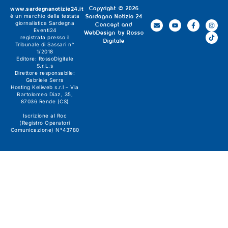
www.sardegnanotizie24.it
Copyright © 2026
è un marchio della testata
Sardegna Notizie 24
giornalistica
Sardegna
Concept and
Eventi24
WebDesign by
Rosso
registrata presso il
Digitale
Tribunale di Sassari n°
1/2018
Editore:
RossoDigitale
S.r.L.s
Direttore responsabile:
Gabriele Serra
Hosting Keliweb s.r.l – Via
Bartolomeo Diaz, 35,
87036 Rende (CS)
Iscrizione al Roc
(Registro Operatori
Comunicazione) N°43780