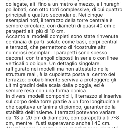
collegate, alti fino a un metro e mezzo, e i nuraghi
polilobati, con otto torri complessive, di cui quattro
principali e quattro secondarie. Nei cinque
esemplari noti, il terrazzo della torre centrale è
sempre circolare, con diametri di quasi 40 cm e
parapetti alti più di 10 cm.
Accanto ai modelli completi sono state rinvenute
centinaia di parti isolate come basi, corpi centrali
e terrazzi, che permettono di ricostruire altri
numerosi esemplari. I parapetti sono spesso
decorati con triangoli disposti in serie o con linee
verticali o oblique. Un dettaglio singolare,
raffigurato nei modelli ma non attestato nelle
strutture reali, è la cupoletta posta al centro del
terrazzo: probabilmente serviva a proteggere gli
ultimi gradini della scala dalla pioggia, ed è
sempre resa con una forma conica.
In diversi modelli componibili, il terrazzo si inseriva
sul corpo della torre grazie a un foro longitudinale
che ospitava un’anima di piombo, garantendo la
stabilità dell’insieme. I terrazzi potevano variare
dai 13 ai 20 cm di diametro, con parapetti alti 7-8
cm, mentre i fusti superavano anche i 40 cm.