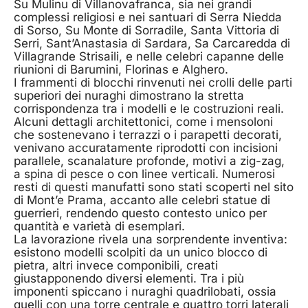
Su Mulinu di Villanovafranca, sia nei grandi
complessi religiosi e nei santuari di Serra Niedda
di Sorso, Su Monte di Sorradile, Santa Vittoria di
Serri, Sant’Anastasia di Sardara, Sa Carcaredda di
Villagrande Strisaili, e nelle celebri capanne delle
riunioni di Barumini, Florinas e Alghero.
I frammenti di blocchi rinvenuti nei crolli delle parti
superiori dei nuraghi dimostrano la stretta
corrispondenza tra i modelli e le costruzioni reali.
Alcuni dettagli architettonici, come i mensoloni
che sostenevano i terrazzi o i parapetti decorati,
venivano accuratamente riprodotti con incisioni
parallele, scanalature profonde, motivi a zig-zag,
a spina di pesce o con linee verticali. Numerosi
resti di questi manufatti sono stati scoperti nel sito
di Mont’e Prama, accanto alle celebri statue di
guerrieri, rendendo questo contesto unico per
quantità e varietà di esemplari.
La lavorazione rivela una sorprendente inventiva:
esistono modelli scolpiti da un unico blocco di
pietra, altri invece componibili, creati
giustapponendo diversi elementi. Tra i più
imponenti spiccano i nuraghi quadrilobati, ossia
quelli con una torre centrale e quattro torri laterali