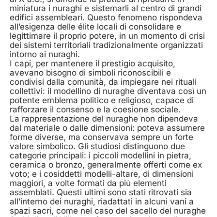
miniatura i nuraghi e sistemarli al centro di grandi
edifici assembleari. Questo fenomeno rispondeva
all’esigenza delle élite locali di consolidare e
legittimare il proprio potere, in un momento di crisi
dei sistemi territoriali tradizionalmente organizzati
intorno ai nuraghi.
I capi, per mantenere il prestigio acquisito,
avevano bisogno di simboli riconoscibili e
condivisi dalla comunità, da impiegare nei rituali
collettivi: il modellino di nuraghe diventava così un
potente emblema politico e religioso, capace di
rafforzare il consenso e la coesione sociale.
La rappresentazione del nuraghe non dipendeva
dal materiale o dalle dimensioni: poteva assumere
forme diverse, ma conservava sempre un forte
valore simbolico. Gli studiosi distinguono due
categorie principali: i piccoli modellini in pietra,
ceramica o bronzo, generalmente offerti come ex
voto; e i cosiddetti modelli-altare, di dimensioni
maggiori, a volte formati da più elementi
assemblati. Questi ultimi sono stati ritrovati sia
all’interno dei nuraghi, riadattati in alcuni vani a
spazi sacri, come nel caso del sacello del nuraghe