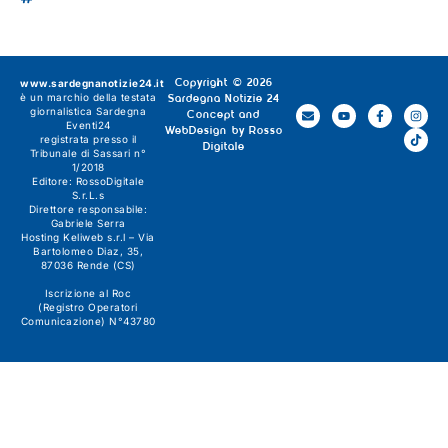
www.sardegnanotizie24.it
Copyright © 2026
è un marchio della testata
Sardegna Notizie 24
giornalistica
Sardegna
Concept and
Eventi24
WebDesign by
Rosso
registrata presso il
Digitale
Tribunale di Sassari n°
1/2018
Editore:
RossoDigitale
S.r.L.s
Direttore responsabile:
Gabriele Serra
Hosting Keliweb s.r.l – Via
Bartolomeo Diaz, 35,
87036 Rende (CS)
Iscrizione al Roc
(Registro Operatori
Comunicazione) N°43780