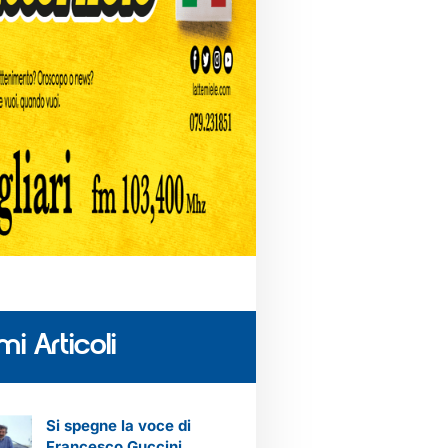
mi Articoli
Si spegne la voce di
Francesco Guccini