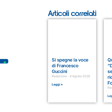
Articoli correlati
Si spegne la voce
Qu
di Francesco
“
Guccini
s
Redazione
6 Agosto 2026
ri
Fo
Leggi »
Re
Le