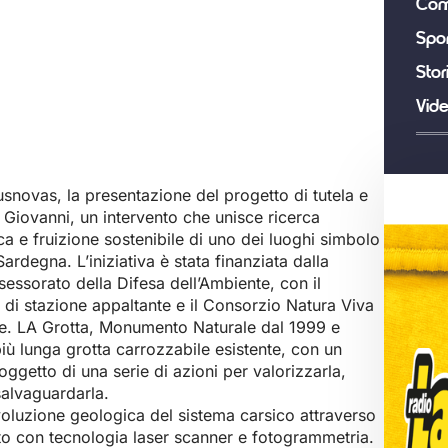
Com
Spor
Stor
Vid
snovas, la presentazione del progetto di tutela e
 Giovanni, un intervento che unisce ricerca
ca e fruizione sostenibile di uno dei luoghi simbolo
Sardegna. L’iniziativa è stata finanziata dalla
essorato della Difesa dell’Ambiente, con il
i stazione appaltante e il Consorzio Natura Viva
e. LA Grotta, Monumento Naturale dal 1999 e
ù lunga grotta carrozzabile esistente, con un
oggetto di una serie di azioni per valorizzarla,
salvaguardarla.
voluzione geologica del sistema carsico attraverso
ato con tecnologia laser scanner e fotogrammetria.