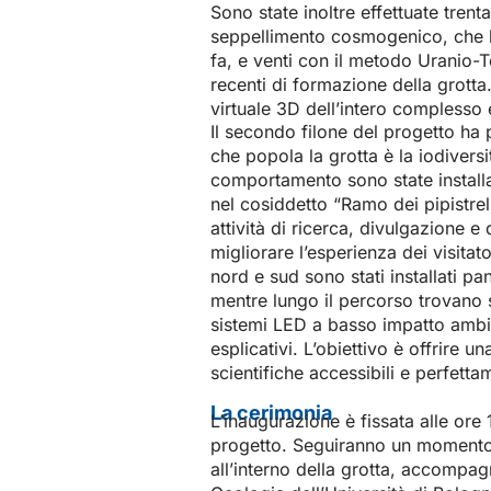
Sono state inoltre effettuate trent
seppellimento cosmogenico, che han
fa, e venti con il metodo Uranio-To
recenti di formazione della grotta
virtuale 3D dell’intero complesso
Il secondo filone del progetto ha p
che popola la grotta è la iodiversit
comportamento sono state installa
nel cosiddetto “Ramo dei pipistrel
attività di ricerca, divulgazione e 
migliorare l’esperienza dei visitat
nord e sud sono stati installati pan
mentre lungo il percorso trovano sp
sistemi LED a basso impatto ambie
esplicativi. L’obiettivo è offrire 
scientifiche accessibili e perfett
La cerimonia
L’inaugurazione è fissata alle ore 1
progetto. Seguiranno un momento c
all’interno della grotta, accompa