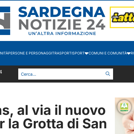
NITÀ
PERSONE E PERSONAGGI
TRASPORTI
SPORT
COMUNI E COMUNITÀ
R
4
 al via il nuovo
 la Grotta di San