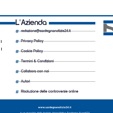
L'Azienda
redazione@sardegnanotizie24.it
Privacy Policy
Cookie Policy
Termini & Condizioni
Collabora con noi
Autori
Risoluzione delle controversie online
www.sardegnanotizie24.it
è un marchio della testata giornalistica
Sardegna Eventi24