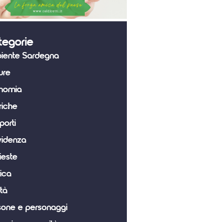
tegorie
iente Sardegna
ure
nomia
riche
porti
videnza
ieste
tica
tà
sone e personaggi