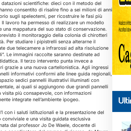
a datazioni scientifiche: dieci con il metodo del
no consentito di risalire fino a sei milioni di anni
rio sugli speleotemi, per ricostruire le fasi più
. Il lavoro ha permesso di realizzare un modello
 e una mappatura del suo stato di conservazione.
revisto il monitoraggio della colonia di chirotteri
à. Per studiare i pipistrelli senza alterarne il
te due telecamere a infrarossi ad alta risoluzione
li”. Le immagini raccolte saranno destinate ad
didattica. Il terzo intervento punta invece a
ori grazie a una nuova cartellonistica. Agli ingressi
nelli informativi conformi alle linee guida regionali,
azio sedici pannelli illustrativi illuminati con
ntale, ai quali si aggiungono due grandi pannelli
una visita più consapevole, con informazioni
amente integrate nell’ambiente ipogeo.
Ulti
1 con i saluti istituzionali e la presentazione del
onviviale e una visita guidata esclusiva
gnata dal professor Jo De Waele, docente di