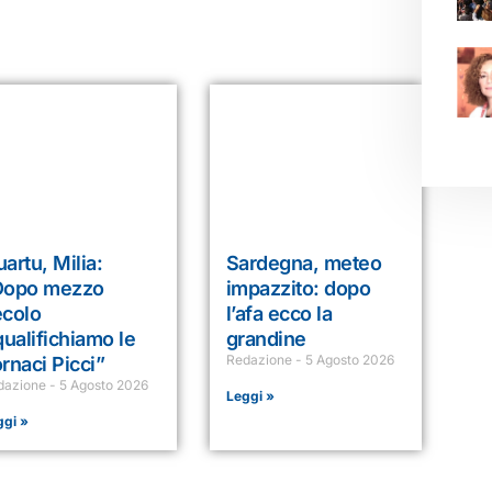
artu, Milia:
Sardegna, meteo
Dopo mezzo
impazzito: dopo
ecolo
l’afa ecco la
qualifichiamo le
grandine
Redazione
5 Agosto 2026
rnaci Picci”
dazione
5 Agosto 2026
Leggi »
ggi »