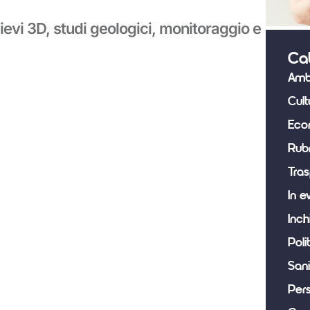
ievi 3D, studi geologici, monitoraggio e
Ca
Amb
Cult
Eco
Rub
Tras
In e
Inch
Poli
Sani
Per