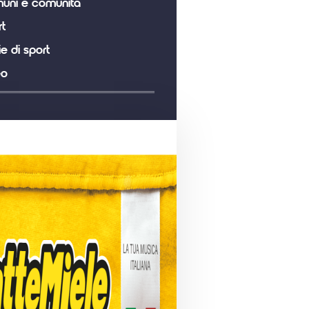
uni e comunità
t
ie di sport
eo