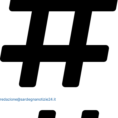
redazione@sardegnanotizie24.it