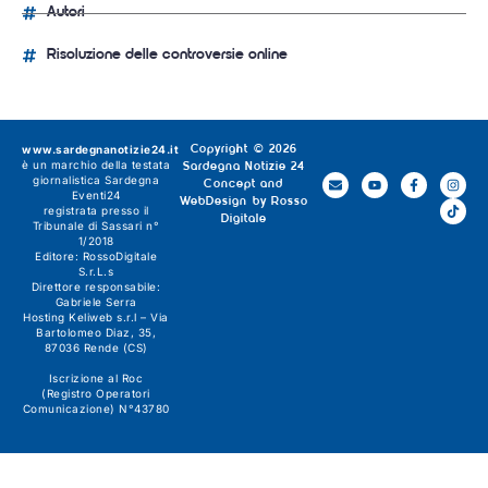
Autori
Risoluzione delle controversie online
www.sardegnanotizie24.it
Copyright © 2026
è un marchio della testata
Sardegna Notizie 24
giornalistica
Sardegna
Concept and
Eventi24
WebDesign by
Rosso
registrata presso il
Digitale
Tribunale di Sassari n°
1/2018
Editore:
RossoDigitale
S.r.L.s
Direttore responsabile:
Gabriele Serra
Hosting Keliweb s.r.l – Via
Bartolomeo Diaz, 35,
87036 Rende (CS)
Iscrizione al Roc
(Registro Operatori
Comunicazione) N°43780