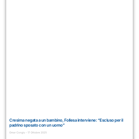
Cresima negata a un bambino, Follesa interviene: “Escluso per il
padrino sposato con un uomo”
Omar Congiu
17 Ottobre 2025