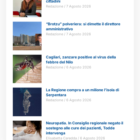
cittadini
Redazione
7 Agosto 2026
“Brotzu” polveriera: si dimette il direttore
amministrativo
Redazione
7 Agosto 2026
Cagliari, zanzare positive al virus della
febbre del Nilo
Redazione
6 Agosto 2026
La Regione compra a un milione l’isola di
Serpentara
Redazione
6 Agosto 2026
Neuropatia. In Consiglio regionale negato il
sostegno alle cure dei pazienti, Todde
intervenga
Elisabetta Caredda
6 Agosto 2026