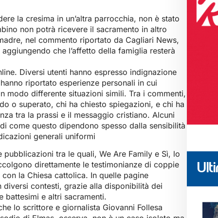
edere la cresima in un’altra parrocchia, non è stato
ino non potrà ricevere il sacramento in altro
a madre, nel commento riportato da Cagliari News,
, aggiungendo che l’affetto della famiglia resterà
ine. Diversi utenti hanno espresso indignazione
hanno riportato esperienze personali in cui
n modo differente situazioni simili. Tra i commenti,
rdo o superato, chi ha chiesto spiegazioni, e chi ha
nza tra la prassi e il messaggio cristiano. Alcuni
di come questo dipendono spesso dalla sensibilità
dicazioni generali uniformi
e pubblicazioni tra le quali, We Are Family e Sì, lo
accolgono direttamente le testimonianze di coppie
Ulti
 con la Chiesa cattolica. In quelle pagine
diversi contesti, grazie alla disponibilità dei
e battesimi e altri sacramenti.
he lo scrittore e giornalista Giovanni Follesa
pisodio di Elmas, osserva, non è un caso isolato ma