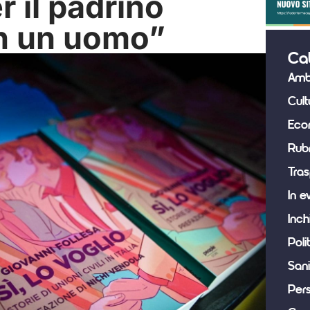
r il padrino
n un uomo”
Ca
Amb
Cult
Eco
Rub
Tras
In e
Inch
Poli
Sani
Per