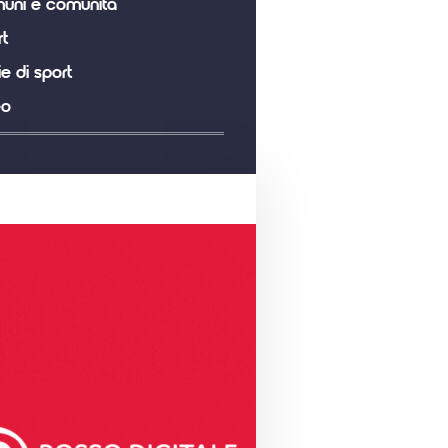
uni e comunità
t
ie di sport
eo