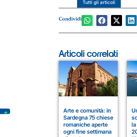
Tutti gli articoli
Condividi
Articoli correlati
Arte e comunità: in
U
Sardegna 75 chiese
sc
romaniche aperte
la
ogni fine settimana
20