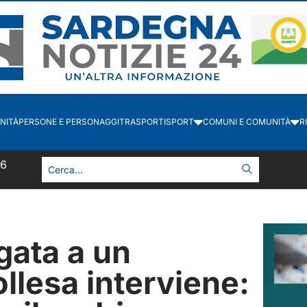
NITÀ
PERSONE E PERSONAGGI
TRASPORTI
SPORT
COMUNI E COMUNITÀ
R
37
gata a un
llesa interviene: