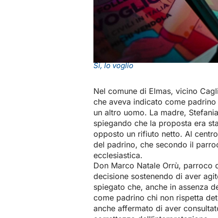
Si, lo voglio
Nel comune di Elmas, vicino Cagl
che aveva indicato come padrino 
un altro uomo. La madre, Stefania
spiegando che la proposta era sta
opposto un rifiuto netto. Al centr
del padrino, che secondo il parroc
ecclesiastica.
Don Marco Natale Orrù, parroco de
decisione sostenendo di aver agito
spiegato che, anche in assenza de
come padrino chi non rispetta deter
anche affermato di aver consultat