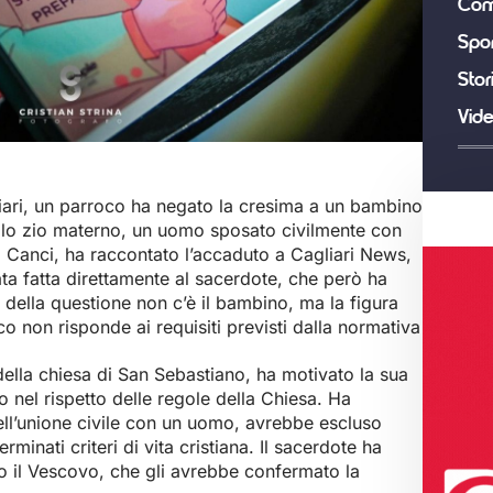
Com
Spor
Stor
Vid
iari, un parroco ha negato la cresima a un bambino
lo zio materno, un uomo sposato civilmente con
 Canci, ha raccontato l’accaduto a Cagliari News,
ta fatta direttamente al sacerdote, che però ha
o della questione non c’è il bambino, ma la figura
o non risponde ai requisiti previsti dalla normativa
lla chiesa di San Sebastiano, ha motivato la sua
 nel rispetto delle regole della Chiesa. Ha
ll’unione civile con un uomo, avrebbe escluso
minati criteri di vita cristiana. Il sacerdote ha
o il Vescovo, che gli avrebbe confermato la