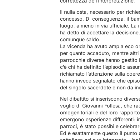
correttezza dell’interpretazione.
Il nulla osta, necessario per richi
concesso. Di conseguenza, il bamb
luogo, almeno in via ufficiale. L
ha detto di accettare la decisione
comunque saldo.
La vicenda ha avuto ampia eco onl
per quanto accaduto, mentre altri 
parrocchie diverse hanno gestito i
c’è chi ha definito l’episodio assu
richiamato l’attenzione sulla coere
hanno invece segnalato che episo
del singolo sacerdote e non da in
Nel dibattito si inseriscono divers
voglio di Giovanni Follesa, che r
omogenitoriali e del loro rapporto
emergono esperienze differenti: in 
parroci, è stato possibile celebrar
Ed è esattamente questo il punto c
sottolinea nel suo intervento. L’e