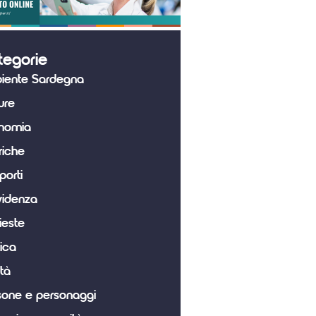
tegorie
iente Sardegna
ure
nomia
riche
porti
videnza
ieste
tica
tà
sone e personaggi