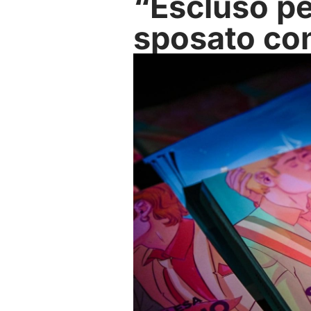
“Escluso pe
sposato co