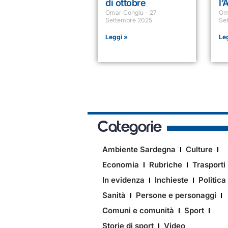
di ottobre
l’
Omar Congiu
27
Om
Settembre 2025
Se
Leggi »
Le
Categorie
Ambiente Sardegna
Culture
Economia
Rubriche
Trasporti
In evidenza
Inchieste
Politica
Sanità
Persone e personaggi
Comuni e comunità
Sport
Storie di sport
Video