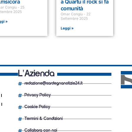
Amsicora
a Quartu il rock si fa
ar Congiu
25
comunità
ttembre 2025
Omar Congiu
22
Settembre 2025
ggi »
Leggi »
L'Azienda
redazione@sardegnanotizie24.it
Privacy Policy
Cookie Policy
Termini & Condizioni
Collabora con noi