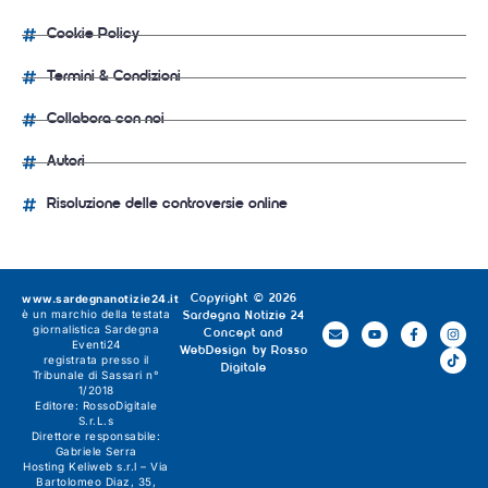
Cookie Policy
Termini & Condizioni
Collabora con noi
Autori
Risoluzione delle controversie online
www.sardegnanotizie24.it
Copyright © 2026
è un marchio della testata
Sardegna Notizie 24
giornalistica
Sardegna
Concept and
Eventi24
WebDesign by
Rosso
registrata presso il
Digitale
Tribunale di Sassari n°
1/2018
Editore:
RossoDigitale
S.r.L.s
Direttore responsabile:
Gabriele Serra
Hosting Keliweb s.r.l – Via
Bartolomeo Diaz, 35,