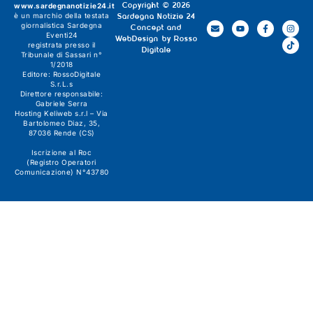
www.sardegnanotizie24.it
Copyright © 2026
è un marchio della testata
Sardegna Notizie 24
giornalistica
Sardegna
Concept and
Eventi24
WebDesign by
Rosso
registrata presso il
Digitale
Tribunale di Sassari n°
1/2018
Editore:
RossoDigitale
S.r.L.s
Direttore responsabile:
Gabriele Serra
Hosting Keliweb s.r.l – Via
Bartolomeo Diaz, 35,
87036 Rende (CS)
Iscrizione al Roc
(Registro Operatori
Comunicazione) N°43780