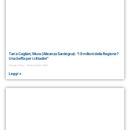
Tari a Cagliari, Mura (Alleanza Sardegna): “I 9 milioni della Regione?
Una beffa per i cittadini”
Claudio Chisu
12 Novembre 2025
Leggi »