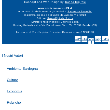
Concept and WebDesign by
Rosso Digitale
www.sardegnanotizie24.it
è un marchio della testata giornalistica
Sardegna Eventi24
registrata presso il Tribunale di Sassari n° 1/2018
Editore:
RossoDigitale S.r.L.s
Direttore responsabile: Gabriele Serra
Hosting Keliweb s.r.l – Via Bartolomeo Diaz, 35, 87036 Rende (CS)
Iscrizione al Roc (Registro Operatori Comunicazione) N°43780
Envelope
Youtube
Facebook-
Instagram
Tiktok
f
I Nostri Autori
Ambiente Sardegna
Culture
Economia
Rubriche