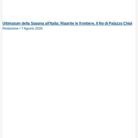
Ultimatum della Spagna all’Italia: Riaprite le frontiere. Il No di Palazzo Chigi
Redazione
7 Agosto 2026