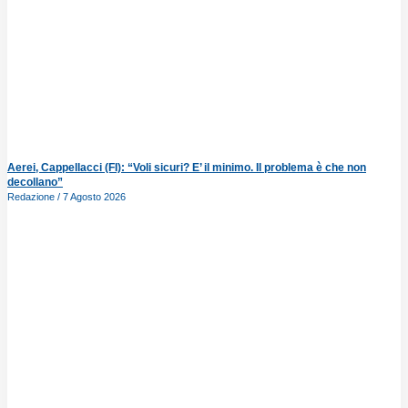
Aerei, Cappellacci (FI): “Voli sicuri? E’ il minimo. Il problema è che non
decollano”
Redazione
7 Agosto 2026