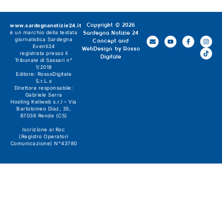
www.sardegnanotizie24.it
Copyright © 2026
è un marchio della testata
Sardegna Notizie 24
giornalistica
Sardegna
Concept and
Eventi24
WebDesign by
Rosso
registrata presso il
Digitale
Tribunale di Sassari n°
1/2018
Editore:
RossoDigitale
S.r.L.s
Direttore responsabile:
Gabriele Serra
Hosting Keliweb s.r.l – Via
Bartolomeo Diaz, 35,
87036 Rende (CS)
Iscrizione al Roc
(Registro Operatori
Comunicazione) N°43780