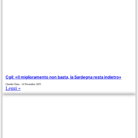
Cgil: «Il miglioramento non basta, la Sardegna resta indietro»
Claudio Chisu
14 Novembre 2025
Leggi »