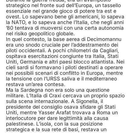
strategico nel fronte sud dell’Europa, un tassello
essenziale nel grande gioco di potere tra est e
ovest. Lo sapevano bene gli americani, lo sapeva
la NATO, e lo sapeva anche l’Italia, che negli anni
’80 tentava di muoversi con una certa autonomia
nel risiko geopolitico globale.
In quel contesto, la base aerea di Decimomannu
era uno snodo cruciale per l’addestramento dei
piloti occidentali. A pochi chilometri da Cagliari,
ospitava esercitazioni congiunte tra Italia, Stati
Uniti, Germania e altri paesi blocco atlantista. Nei
cieli sardi si formavano i piloti destinati a operare
nei possibili scenari di conflitto in Europa, mentre
la tensione con l’URSS saliva e il mediterraneo
restava un’area contesa.
Ma la Sardegna non era solo una questione
militare. L’Italia di Craxi cercava un proprio spazio
sulla scena internazionale. A Sigonella, il
presidente del consiglio osava sfidare gli Stati
Uniti, mentre Yasser Arafat trovava a Roma un
interlocutore per dare legittimità alla causa
palestinese. L’isola, con la sua posizione
strategica e la sua rete di basi, restava un