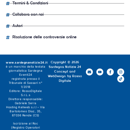
Termini & Condizioni
Collabora con noi
Autori
Risoluzione delle controversie online
www.sardegnanotizie24.it
Copyright © 2026
è un marchio della testata
Sardegna Notizie 24
giornalistica
Sardegna
Concept and
Eventi24
WebDesign by
Rosso
registrata presso il
Digitale
Tribunale di Sassari n°
1/2018
Editore:
RossoDigitale
S.r.L.s
Direttore responsabile:
Gabriele Serra
Hosting Keliweb s.r.l – Via
Bartolomeo Diaz, 35,
87036 Rende (CS)
Iscrizione al Roc
(Registro Operatori