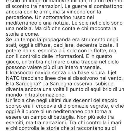
è solo un luogo di manovre militari, ma un terreno
di scontro tra narrazioni. Le guerre si combattono
ancora con le armi, ma si vincono con la
percezione. Un sottomarino russo nel
mediterraneo è una notizia. Le scie nel cielo sono
una notizia. Ma ciò che conta è chi racconta la
storia e come.
Se un tempo la propaganda era strumento degli
stati, oggi è diffusa, capillare, decentralizzata. Il
potere non si esercita più solo con le flotte, ma
con il controllo delle informazioni. E in questo
gioco, un’ombra nel mare o una traccia nel cielo
possono valere più di un intero arsenale.
Il krasnodar naviga senza una base sicura. I jet
NATO tracciano linee che si dissolvono nel vento.
E la Sardegna? La Sardegna osserva, subisce,
diventa ancora una volta il punto di equilibrio di un
mondo in trasformazione.
Un’isola che negli ultimi due decenni del secolo
scorso era il crocevia di diplomazie segrete, e che
oggi è il cuore di un nediterraneo che torna a
essere un campo di battaglia. Non più solo tra
eserciti, ma tra narrazioni. Tra chi controlla i mari
e chi controlla le storie che si raccontano su di