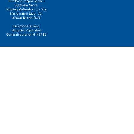
Direttore responsabile:
Gabriele Serra
Hosting Keliweb s.r.l – Via
Bartolomeo Diaz, 35,
87036 Rende (CS)
Iscrizione al Roc
(Registro Operatori
Comunicazione) N°43780