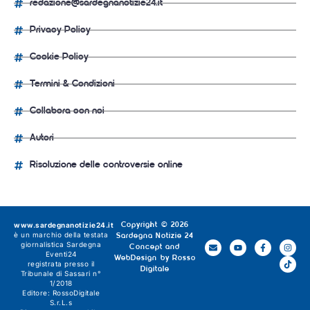
redazione@sardegnanotizie24.it
Privacy Policy
Cookie Policy
Termini & Condizioni
Collabora con noi
Autori
Risoluzione delle controversie online
www.sardegnanotizie24.it
Copyright © 2026
è un marchio della testata
Sardegna Notizie 24
giornalistica
Sardegna
Concept and
Eventi24
WebDesign by
Rosso
registrata presso il
Digitale
Tribunale di Sassari n°
1/2018
Editore:
RossoDigitale
S.r.L.s