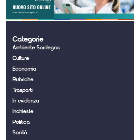
Categorie
Ambiente Sardegna
Culture
Economia
Rubriche
Trasporti
In evidenza
Inchieste
Politica
Sanità