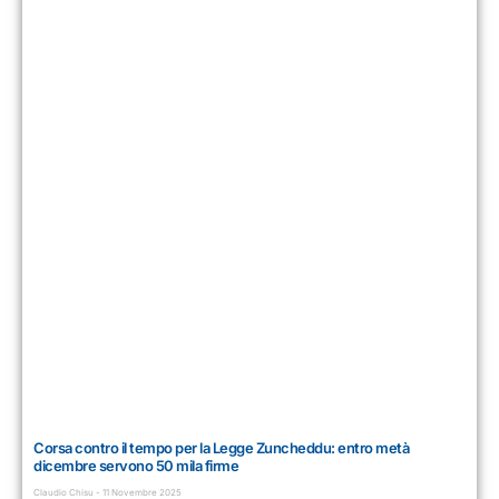
Corsa contro il tempo per la Legge Zuncheddu: entro metà
dicembre servono 50 mila firme
Claudio Chisu
11 Novembre 2025