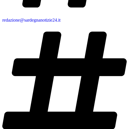
redazione@sardegnanotizie24.it