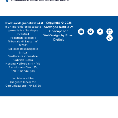
Risoluzione delle controversie online
www.sardegnanotizie24.it
Copyright © 2026
è un marchio della testata
Sardegna Notizie 24
giornalistica
Sardegna
Concept and
Eventi24
WebDesign by
Rosso
registrata presso il
Digitale
Tribunale di Sassari n°
1/2018
Editore:
RossoDigitale
S.r.L.s
Direttore responsabile:
Gabriele Serra
Hosting Keliweb s.r.l – Via
Bartolomeo Diaz, 35,
87036 Rende (CS)
Iscrizione al Roc
(Registro Operatori
Comunicazione) N°43780