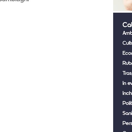
Ca
Amb
Cult
Eco
Rub
Tras
In e
Inch
Poli
Sani
Per