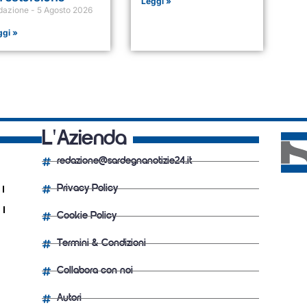
Leggi »
dazione
5 Agosto 2026
ggi »
L'Azienda
redazione@sardegnanotizie24.it
Privacy Policy
Cookie Policy
Termini & Condizioni
Collabora con noi
Autori