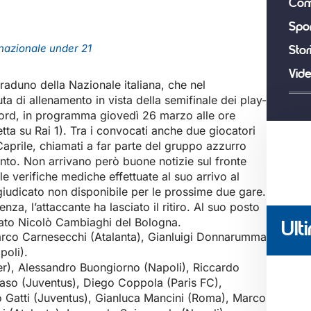
Com
Spor
 nazionale under 21
Stor
Vid
 raduno della Nazionale italiana, che nel
a di allenamento in vista della semifinale dei play-
 Nord, in programma giovedì 26 marzo alle ore
tta su Rai 1). Tra i convocati anche due giocatori
Caprile, chiamati a far parte del gruppo azzurro
to. Non arrivano però buone notizie sul fronte
e verifiche mediche effettuate al suo arrivo al
giudicato non disponibile per le prossime due gare.
nza, l’attaccante ha lasciato il ritiro. Al suo posto
ato Nicolò Cambiaghi del Bologna.
Ulti
 Marco Carnesecchi (Atalanta), Gianluigi Donnarumma
poli).
ter), Alessandro Buongiorno (Napoli), Riccardo
iaso (Juventus), Diego Coppola (Paris FC),
o Gatti (Juventus), Gianluca Mancini (Roma), Marco