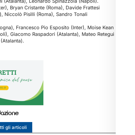
ini (Atalanta), Leonardo Spinazzola (Napoli).
ter), Bryan Cristante (Roma), Davide Frattesi
), Niccolò Pisilli (Roma), Sandro Tonali
ogna), Francesco Pio Esposito (Inter), Moise Kean
poli), Giacomo Raspadori (Atalanta), Mateo Retegui
(Atalanta).
azione
ti gli articoli