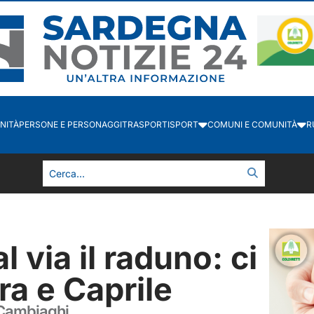
NITÀ
PERSONE E PERSONAGGI
TRASPORTI
SPORT
COMUNI E COMUNITÀ
R
l via il raduno: ci
ra e Caprile
 Cambiaghi