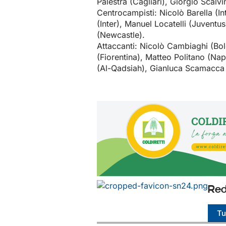
Palestra (Cagliari), Giorgio Scalv
Centrocampisti: Nicolò Barella (In
(Inter), Manuel Locatelli (Juventus
(Newcastle).
Attaccanti: Nicolò Cambiaghi (Bol
(Fiorentina), Matteo Politano (Na
(Al-Qadsiah), Gianluca Scamacca 
Red
Tut