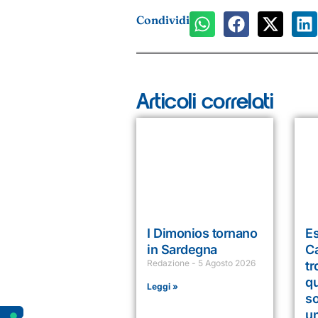
Condividi
Articoli correlati
I Dimonios tornano
Es
in Sardegna
Ca
Redazione
5 Agosto 2026
tr
q
Leggi »
so
un