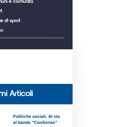
uni e comunità
t
ie di sport
eo
mi Articoli
Politiche sociali. Al via
al bando “ConSenso”