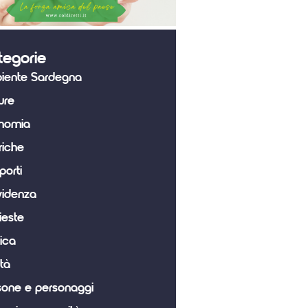
tegorie
iente Sardegna
ure
nomia
riche
porti
videnza
ieste
tica
tà
sone e personaggi