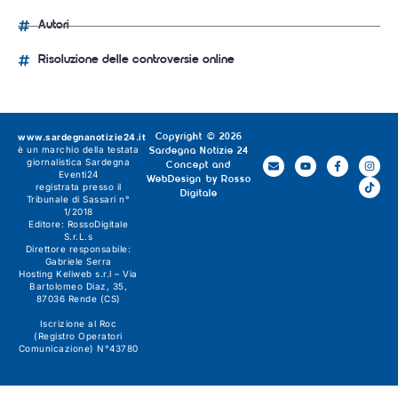
Autori
Risoluzione delle controversie online
www.sardegnanotizie24.it
Copyright © 2026
è un marchio della testata
Sardegna Notizie 24
giornalistica
Sardegna
Concept and
Eventi24
WebDesign by
Rosso
registrata presso il
Digitale
Tribunale di Sassari n°
1/2018
Editore:
RossoDigitale
S.r.L.s
Direttore responsabile:
Gabriele Serra
Hosting Keliweb s.r.l – Via
Bartolomeo Diaz, 35,
87036 Rende (CS)
Iscrizione al Roc
(Registro Operatori
Comunicazione) N°43780