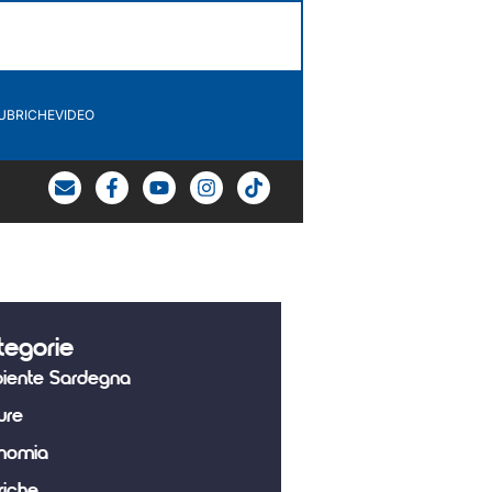
UBRICHE
VIDEO
tegorie
iente Sardegna
ure
nomia
riche