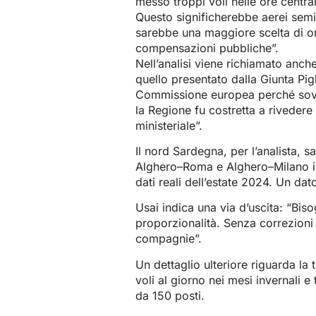
messo troppi voli nelle ore centr
Questo significherebbe aerei semi
sarebbe una maggiore scelta di ora
compensazioni pubbliche”.
Nell’analisi viene richiamato anc
quello presentato dalla Giunta Pig
Commissione europea perché sovr
la Regione fu costretta a rivedere 
ministeriale”.
Il nord Sardegna, per l’analista, s
Alghero–Roma e Alghero–Milano i r
dati reali dell’estate 2024. Un d
Usai indica una via d’uscita: “Biso
proporzionalità. Senza correzioni
compagnie”.
Un dettaglio ulteriore riguarda l
voli al giorno nei mesi invernali e 
da 150 posti.