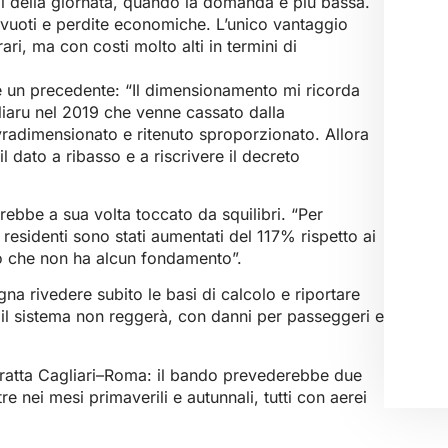
ali della giornata, quando la domanda è più bassa.
vuoti e perdite economiche. L’unico vantaggio
ri, ma con costi molto alti in termini di
he un precedente: “Il dimensionamento mi ricorda
liaru nel 2019 che venne cassato dalla
adimensionato e ritenuto sproporzionato. Allora
il dato a ribasso e a riscrivere il decreto
arebbe a sua volta toccato da squilibri. “Per
esidenti sono stati aumentati del 117% rispetto ai
ato che non ha alcun fondamento”.
gna rivedere subito le basi di calcolo e riportare
 il sistema non reggerà, con danni per passeggeri e
a tratta Cagliari–Roma: il bando prevederebbe due
tre nei mesi primaverili e autunnali, tutti con aerei