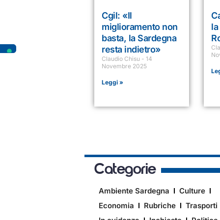
Cgil: «Il
Ca
miglioramento non
la
basta, la Sardegna
R
Cl
resta indietro»
No
Claudio Chisu
14
Novembre 2025
Le
Leggi »
Categorie
Ambiente Sardegna
Culture
Economia
Rubriche
Trasporti