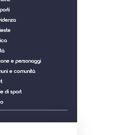
porti
videnza
ieste
tica
tà
sone e personaggi
uni e comunità
t
ie di sport
eo