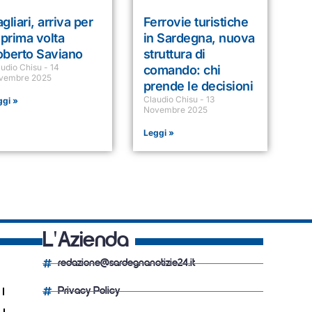
gliari, arriva per
Ferrovie turistiche
 prima volta
in Sardegna, nuova
oberto Saviano
struttura di
audio Chisu
14
comando: chi
vembre 2025
prende le decisioni
Claudio Chisu
13
ggi »
Novembre 2025
Leggi »
L'Azienda
redazione@sardegnanotizie24.it
Privacy Policy