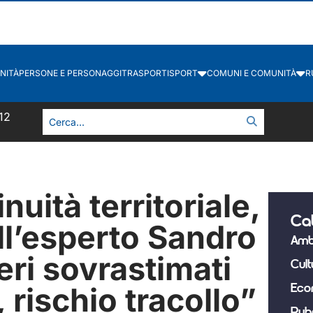
NITÀ
PERSONE E PERSONAGGI
TRASPORTI
SPORT
COMUNI E COMUNITÀ
R
12
uità territoriale,
Ca
ell’esperto Sandro
Amb
ri sovrastimati
Cult
 rischio tracollo”
Eco
Rub