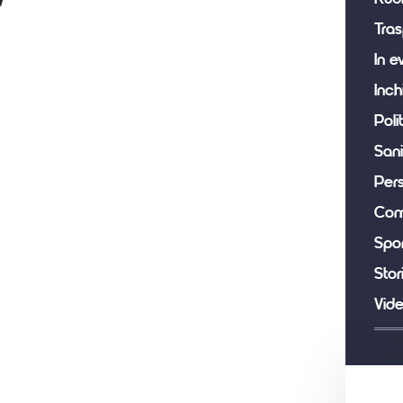
Tras
In e
Inch
Poli
Sani
Per
Com
Spor
Stor
Vid