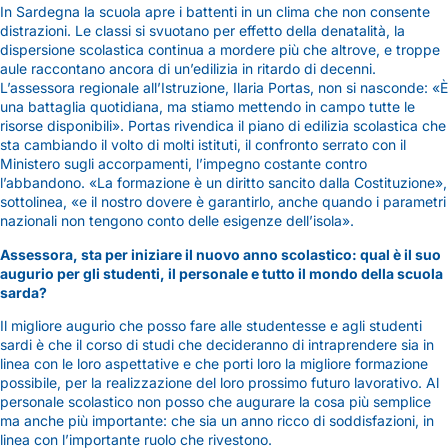
In Sardegna la scuola apre i battenti in un clima che non consente
distrazioni. Le classi si svuotano per effetto della denatalità, la
dispersione scolastica continua a mordere più che altrove, e troppe
aule raccontano ancora di un’edilizia in ritardo di decenni.
L’assessora regionale all’Istruzione, Ilaria Portas, non si nasconde: «È
una battaglia quotidiana, ma stiamo mettendo in campo tutte le
risorse disponibili». Portas rivendica il piano di edilizia scolastica che
sta cambiando il volto di molti istituti, il confronto serrato con il
Ministero sugli accorpamenti, l’impegno costante contro
l’abbandono. «La formazione è un diritto sancito dalla Costituzione»,
sottolinea, «e il nostro dovere è garantirlo, anche quando i parametri
nazionali non tengono conto delle esigenze dell’isola».
Assessora, sta per iniziare il nuovo anno scolastico: qual è il suo
augurio per gli studenti, il personale e tutto il mondo della scuola
sarda?
Il migliore augurio che posso fare alle studentesse e agli studenti
sardi è che il corso di studi che decideranno di intraprendere sia in
linea con le loro aspettative e che porti loro la migliore formazione
possibile, per la realizzazione del loro prossimo futuro lavorativo. Al
personale scolastico non posso che augurare la cosa più semplice
ma anche più importante: che sia un anno ricco di soddisfazioni, in
linea con l’importante ruolo che rivestono.