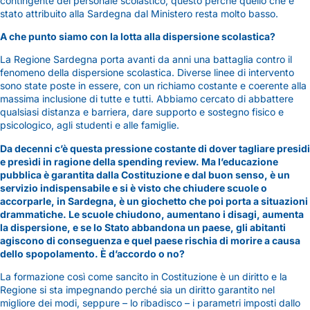
contingente del personale scolastico, questo perché quello che è
stato attribuito alla Sardegna dal Ministero resta molto basso.
A che punto siamo con la lotta alla dispersione scolastica?
La Regione Sardegna porta avanti da anni una battaglia contro il
fenomeno della dispersione scolastica. Diverse linee di intervento
sono state poste in essere, con un richiamo costante e coerente alla
massima inclusione di tutte e tutti. Abbiamo cercato di abbattere
qualsiasi distanza e barriera, dare supporto e sostegno fisico e
psicologico, agli studenti e alle famiglie.
Da decenni c’è questa pressione costante di dover tagliare presidi
e presìdi in ragione della spending review. Ma l’educazione
pubblica è garantita dalla Costituzione e dal buon senso, è un
servizio indispensabile e si è visto che chiudere scuole o
accorparle, in Sardegna, è un giochetto che poi porta a situazioni
drammatiche. Le scuole chiudono, aumentano i disagi, aumenta
la dispersione, e se lo Stato abbandona un paese, gli abitanti
agiscono di conseguenza e quel paese rischia di morire a causa
dello spopolamento. È d’accordo o no?
La formazione così come sancito in Costituzione è un diritto e la
Regione si sta impegnando perché sia un diritto garantito nel
migliore dei modi, seppure – lo ribadisco – i parametri imposti dallo