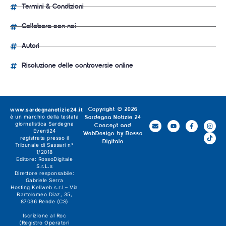
Termini & Condizioni
Collabora con noi
Autori
Risoluzione delle controversie online
www.sardegnanotizie24.it
Copyright © 2026
è un marchio della testata
Sardegna Notizie 24
giornalistica
Sardegna
Concept and
Eventi24
WebDesign by
Rosso
registrata presso il
Digitale
Tribunale di Sassari n°
1/2018
Editore:
RossoDigitale
S.r.L.s
Direttore responsabile:
Gabriele Serra
Hosting Keliweb s.r.l – Via
Bartolomeo Diaz, 35,
87036 Rende (CS)
Iscrizione al Roc
(Registro Operatori