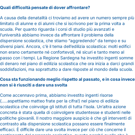
Quali difficoltà pensate di dover affrontare?
A causa della denatalità ci troviamo ad avere un numero sempre più
limitato di alunne e di alunni che si iscrivono per la prima volta a
scuola. Per quanto riguarda i corsi di studio più avanzati e
l’università abbiamo invece da affrontare il problema della
dispersione scolastica, che stiamo “aggredendo” da tempo e su
diversi piani. Ancora, c’è il tema dell’edilizia scolastica: molti edifici
non erano certamente né confortevoli, né sicuri e tanto meno al
passo con i tempi. La Regione Sardegna ha investito ingenti somme
di denaro nel piano di edilizia scolastica che ora inizia a darci grandi
soddisfazioni, ma soprattutto a dare risposte al mondo della scuola.
Cosa sta funzionando meglio rispetto al passato, e in cosa invece
non si è riusciti a dare una svolta
Come accennavo prima, abbiamo investito ingenti risorse
(…..aspettiamo matteo frate per la cifra!) nel piano di edilizia
scolastica che coinvolge gli istituti di tutta l’isola. Un’altra azione
concreta è stata quella di coinvolgere studentesse e studenti nelle
politiche giovanili. Il nostro maggiore auspicio è che gli interventi di
contrasto alla dispersione scolastica possano essere finalmente
efficaci. È difficile dare una svolta invece per ciò che concerne il