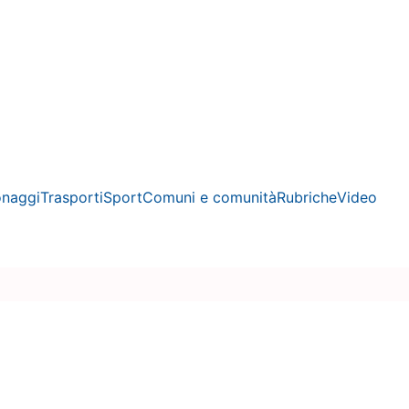
onaggi
Trasporti
Sport
Comuni e comunità
Rubriche
Video