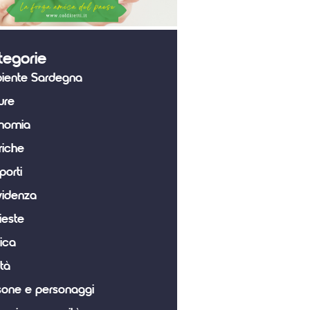
tegorie
iente Sardegna
ure
nomia
riche
porti
videnza
ieste
tica
tà
sone e personaggi