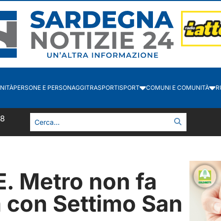
NITÀ
PERSONE E PERSONAGGI
TRASPORTI
SPORT
COMUNI E COMUNITÀ
R
58
 Metro non fa
 con Settimo San