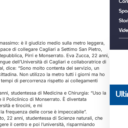
Com
Spor
Stor
Vid
massimo: è il giudizio medio sulla metro leggera,
apace di collegare Cagliari a Settimo San Pietro,
epubblica, Pirri e Monserrato. Eva Zucca, 22 anni,
gue dell’Università di Cagliari e collaboratrice di
l, dice: “Sono molto contenta del servizio, un
ittadina. Non utilizzo la metro tutti i giorni ma ho
 tempi di percorrenza rispetto ai collegamenti
anni, studentessa di Medicina e Chirurgia: “Uso la
Ulti
e il Policlinico di Monserrato. È diventata
sità e tirocini, e mi
: la frequenza delle corse è impeccabile”.
to, 22 anni, studentessa di Scienze naturali, che
re il centro e poi l’università, risparmiando