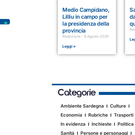
Medio Campidano,
S
Lilliu in campo per
da
la presidenza della
qu
Re
provincia
Redazione
6 Agosto 2026
Le
Leggi »
Categorie
Ambiente Sardegna
Culture
Economia
Rubriche
Trasporti
In evidenza
Inchieste
Politica
Sanità
Persone e personaggi