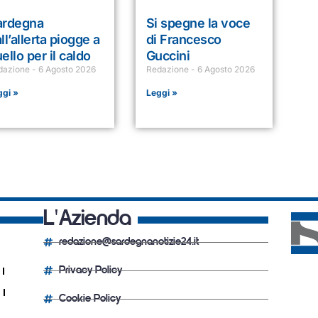
ardegna
Si spegne la voce
ll’allerta piogge a
di Francesco
ello per il caldo
Guccini
dazione
6 Agosto 2026
Redazione
6 Agosto 2026
ggi »
Leggi »
L'Azienda
redazione@sardegnanotizie24.it
Privacy Policy
Cookie Policy