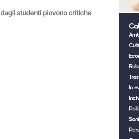
 dagli studenti piovono critiche
Ca
Amb
Cult
Eco
Rub
Tras
In e
Inch
Poli
Sani
Per