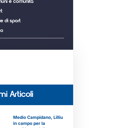
uni e comunità
t
ie di sport
eo
mi Articoli
Medio Campidano, Lilliu
in campo per la