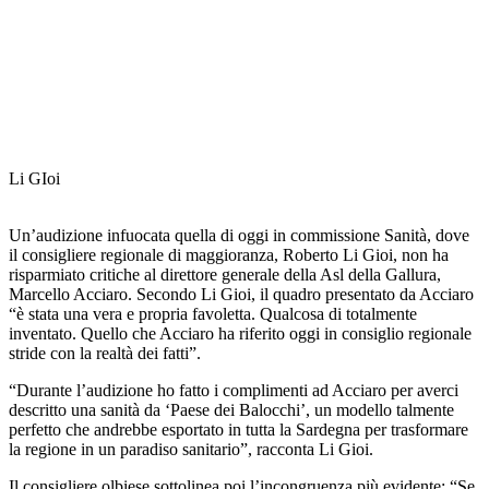
Li GIoi
Un’audizione infuocata quella di oggi in commissione Sanità, dove
il consigliere regionale di maggioranza, Roberto Li Gioi, non ha
risparmiato critiche al direttore generale della Asl della Gallura,
Marcello Acciaro. Secondo Li Gioi, il quadro presentato da Acciaro
“è stata una vera e propria favoletta. Qualcosa di totalmente
inventato. Quello che Acciaro ha riferito oggi in consiglio regionale
stride con la realtà dei fatti”.
“Durante l’audizione ho fatto i complimenti ad Acciaro per averci
descritto una sanità da ‘Paese dei Balocchi’, un modello talmente
perfetto che andrebbe esportato in tutta la Sardegna per trasformare
la regione in un paradiso sanitario”, racconta Li Gioi.
Il consigliere olbiese sottolinea poi l’incongruenza più evidente: “Se