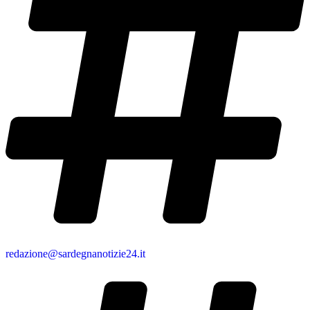
redazione@sardegnanotizie24.it