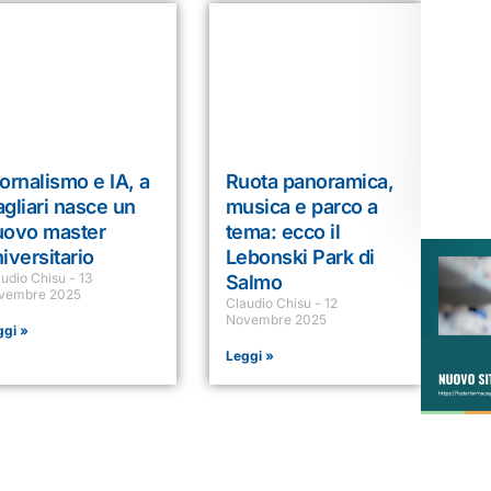
ornalismo e IA, a
Ruota panoramica,
gliari nasce un
musica e parco a
uovo master
tema: ecco il
iversitario
Lebonski Park di
audio Chisu
13
Salmo
vembre 2025
Claudio Chisu
12
Novembre 2025
ggi »
Leggi »