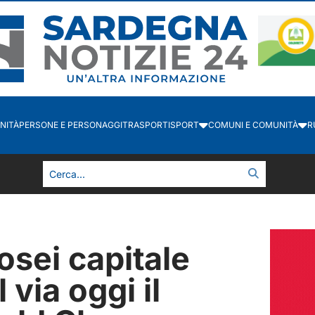
NITÀ
PERSONE E PERSONAGGI
TRASPORTI
SPORT
COMUNI E COMUNITÀ
R
osei capitale
 via oggi il