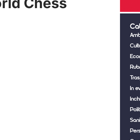
orld Chess
Ca
Amb
Cult
Eco
Rub
Tras
In e
Inch
Poli
Sani
Per