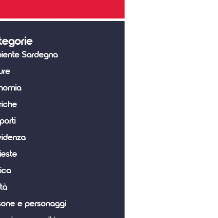
tegorie
iente Sardegna
ure
nomia
riche
porti
videnza
ieste
tica
tà
sone e personaggi