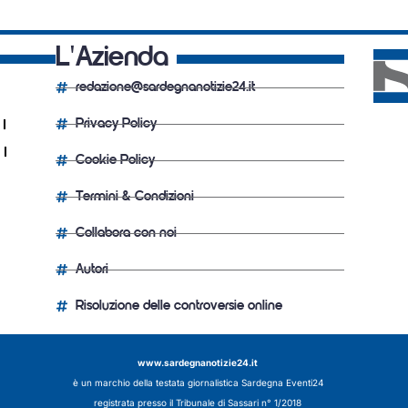
L'Azienda
redazione@sardegnanotizie24.it
Privacy Policy
Cookie Policy
Termini & Condizioni
Collabora con noi
Autori
Risoluzione delle controversie online
www.sardegnanotizie24.it
è un marchio della testata giornalistica
Sardegna Eventi24
registrata presso il Tribunale di Sassari n° 1/2018