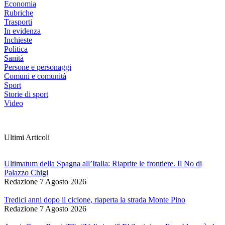
Economia
Rubriche
Trasporti
In evidenza
Inchieste
Politica
Sanità
Persone e personaggi
Comuni e comunità
Sport
Storie di sport
Video
Ultimi Articoli
Ultimatum della Spagna all’Italia: Riaprite le frontiere. Il No di
Palazzo Chigi
Redazione
7 Agosto 2026
Tredici anni dopo il ciclone, riaperta la strada Monte Pino
Redazione
7 Agosto 2026