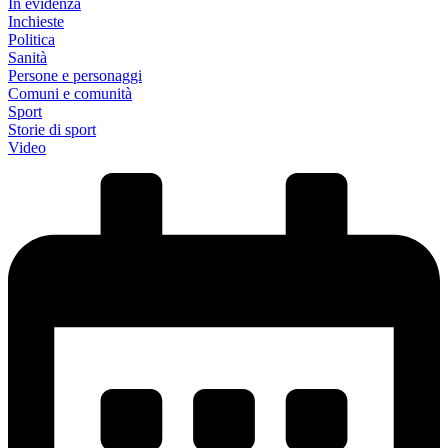
In evidenza
Inchieste
Politica
Sanità
Persone e personaggi
Comuni e comunità
Sport
Storie di sport
Video