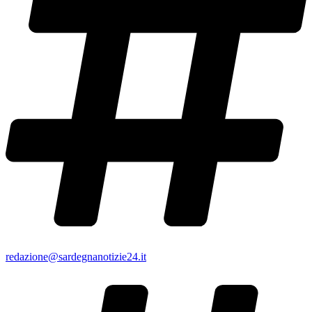
redazione@sardegnanotizie24.it