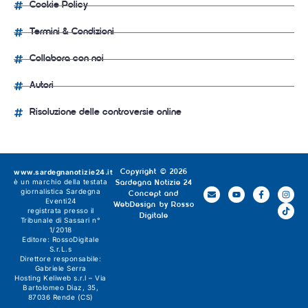
Cookie Policy
Termini & Condizioni
Collabora con noi
Autori
Risoluzione delle controversie online
www.sardegnanotizie24.it
Copyright © 2026
è un marchio della testata
Sardegna Notizie 24
giornalistica
Sardegna
Concept and
Eventi24
WebDesign by
Rosso
registrata presso il
Digitale
Tribunale di Sassari n°
1/2018
Editore:
RossoDigitale
S.r.L.s
Direttore responsabile:
Gabriele Serra
Hosting Keliweb s.r.l – Via
Bartolomeo Diaz, 35,
87036 Rende (CS)